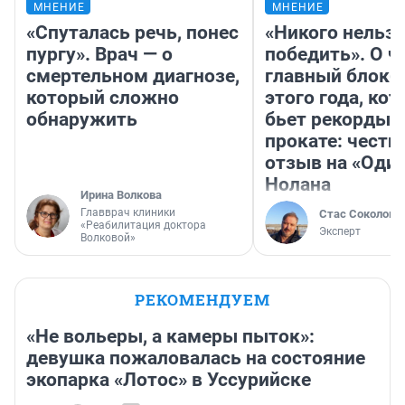
МНЕНИЕ
МНЕНИЕ
«Спуталась речь, понес
«Никого нельз
пургу». Врач — о
победить». О ч
смертельном диагнозе,
главный блокб
который сложно
этого года, ко
обнаружить
бьет рекорды 
прокате: честн
отзыв на «Оди
Нолана
Ирина Волкова
Главврач клиники
Стас Соколов
«Реабилитация доктора
Эксперт
Волковой»
РЕКОМЕНДУЕМ
«Не вольеры, а камеры пыток»:
девушка пожаловалась на состояние
экопарка «Лотос» в Уссурийске