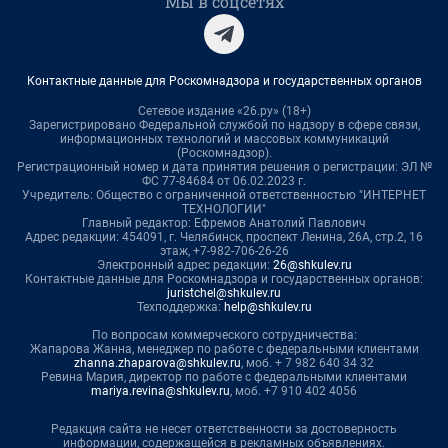
Мы в соцсетях
Контактные данные для Роскомнадзора и государственных органов
Сетевое издание «26.ру» (18+)
Зарегистрировано Федеральной службой по надзору в сфере связи,
информационных технологий и массовых коммуникаций
(Роскомнадзор).
Регистрационный номер и дата принятия решения о регистрации: ЭЛ №
ФС 77-84684 от 06.02.2023 г.
Учредитель: Общество с ограниченной ответственностью "ИНТЕРНЕТ
ТЕХНОЛОГИИ"
Главный редактор: Ефремов Анатолий Павлович
Адрес редакции: 454091, г. Челябинск, проспект Ленина, 26А, стр.2, 16
этаж, +7-982-706-26-26
Электронный адрес редакции:
26@shkulev.ru
Контактные данные для Роскомнадзора и государственных органов:
juristchel@shkulev.ru
Техподдержка:
help@shkulev.ru
По вопросам коммерческого сотрудничества:
Жапарова Жанна, менеджер по работе с федеральными клиентами
zhanna.zhaparova@shkulev.ru
, моб. + 7 982 640 34 32
Ревина Мария, директор по работе с федеральными клиентами
mariya.revina@shkulev.ru
, моб. +7 910 402 4056
Редакция сайта не несет ответственности за достоверность
информации, содержащейся в рекламных объявлениях.