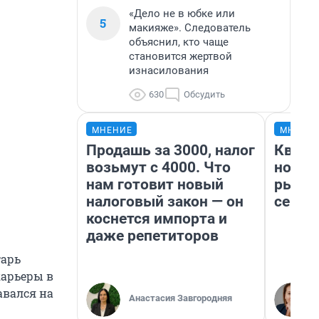
«Дело не в юбке или
5
макияже». Следователь
объяснил, кто чаще
становится жертвой
изнасилования
630
Обсудить
МНЕНИЕ
МНЕНИ
Продашь за 3000, налог
Кварт
возьмут с 4000. Что
но де
нам готовит новый
рынок
налоговый закон — он
сейча
коснется импорта и
даже репетиторов
тарь
карьеры в
авался на
Анастасия Завгородняя