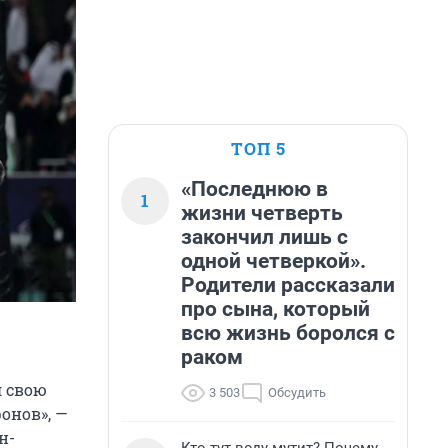
ТОП 5
«Последнюю в
1
жизни четверть
закончил лишь с
одной четверкой».
Родители рассказали
про сына, который
всю жизнь боролся с
раком
л свою
3 503
Обсудить
онов», —
н-