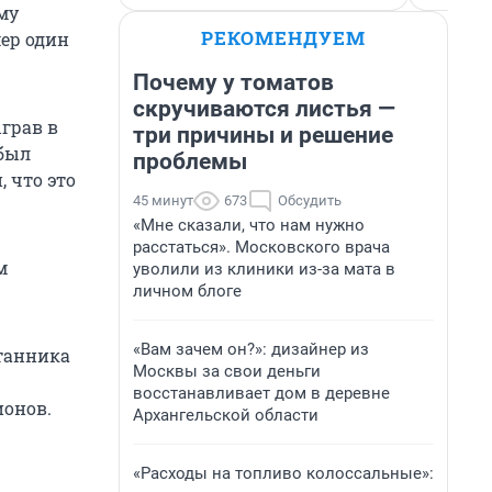
му
РЕКОМЕНДУЕМ
мер один
Почему у томатов
скручиваются листья —
грав в
три причины и решение
 был
проблемы
 что это
45 минут
673
Обсудить
«Мне сказали, что нам нужно
расстаться». Московского врача
м
уволили из клиники из-за мата в
личном блоге
«Вам зачем он?»: дизайнер из
итанника
Москвы за свои деньги
восстанавливает дом в деревне
ионов.
Архангельской области
«Расходы на топливо колоссальные»: