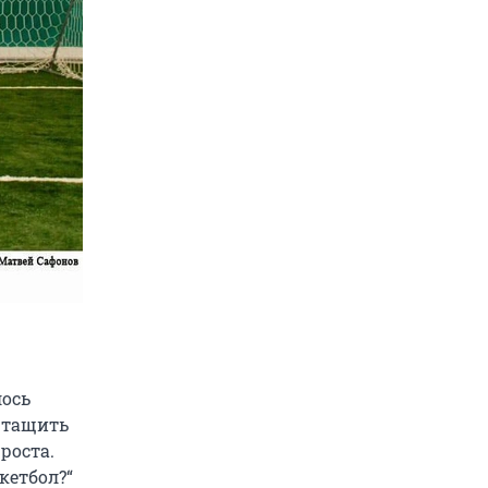
лось
я тащить
роста.
кетбол?“