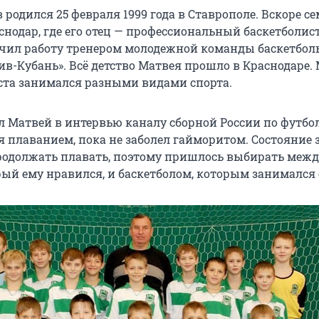
родился 25 февраля 1999 года в Ставрополе. Вскоре с
снодар, где его отец — профессиональный баскетболис
чил работу тренером молодежной команды баскетбол
ив-Кубань». Всё детство Матвея прошло в Краснодаре.
аста занимался разными видами спорта.
л Матвей в интервью каналу сборной России по футбол
я плаванием, пока не заболел гайморитом. Состояние 
родолжать плавать, поэтому пришлось выбирать межд
ый ему нравился, и баскетболом, которым занимался е