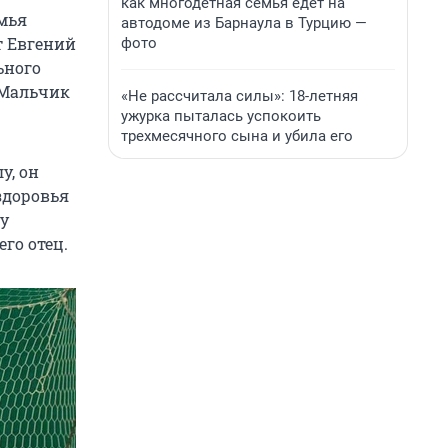
как многодетная семья едет на
емья
автодоме из Барнаула в Турцию —
т Евгений
фото
ьного
 Мальчик
«Не рассчитала силы»: 18-летняя
ужурка пыталась успокоить
трехмесячного сына и убила его
у, он
здоровья
у
го отец.