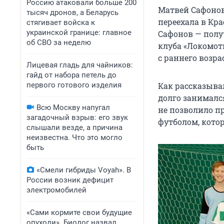
Россию атаковали больше 200
Матвей Сафонов 
тысяч дронов, а Беларусь
переехала в Кра
стягивает войска к
украинской границе: главное
Сафонов — полу
об СВО за неделю
клуба «Локомот
с раннего возр
Лицевая гладь для чайников:
гайд от набора петель до
первого готового изделия
Как рассказыва
долго занималс
Всю Москву напугал
не позволило п
загадочный взрыв: его звук
футболом, котор
слышали везде, а причина
неизвестна. Что это могло
быть
«Смели гибриды Voyah». В
России возник дефицит
электромобилей
«Сами кормите свои будущие
опухоли». Биолог назвал