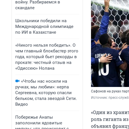
войну. Разбираемся в
скандале
Школьники победили на
Международной олимпиаде
по ИИ в Казахстане
«Никого нельзя победить». О
чем главный блокбастер этого
года, который бьет рекорды в
прокате: честный отзыв на
«Одиссею» Нолана
«Чтобы нас носили на
ручках, мы любим»: нерпа
Сафонов на руках пар
Сергеевна, которую спасли
Источник: 
пресс-служб
бельком, стала звездой Сети.
Видео
«Один из храни
Побережье Анапы
роль гиганта из
заполонили ядовитые
объявил францу
медузы: что происходит с