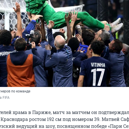
тнеров по команде
а FIFA 
телей храма в Париже, матч за матчем он подтвержда
 Краснодара ростом 192 см под номером 39. Матвей Саф
зский ведущий на шоу, посвященном победе «Пари Се