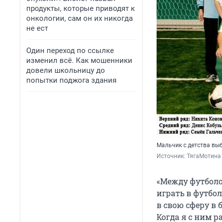
продукты, которые приводят к
онкологии, сам он их никогда
не ест
Один переход по ссылке
изменил всё. Как мошенники
довели школьницу до
попытки поджога здания
Мальчик с детства вы
Источник: 
ТягаМотина 
«Между футболо
играть в футбол
в свою сферу в 
Когда я с ним р