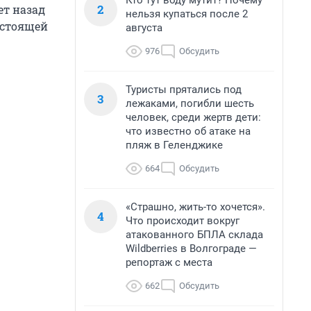
Кто тут воду мутит? Почему
2
ет назад
нельзя купаться после 2
астоящей
августа
976
Обсудить
Туристы прятались под
3
лежаками, погибли шесть
человек, среди жертв дети:
что известно об атаке на
пляж в Геленджике
664
Обсудить
«Страшно, жить-то хочется».
4
Что происходит вокруг
атакованного БПЛА склада
Wildberries в Волгограде —
репортаж с места
662
Обсудить