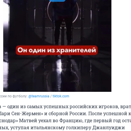
сии по футболу: 
@teamrussia
 / 
tiktok.com
 — один из самых успешных российских игроков, вра
Пари Сен-Жермен» и сборной России. После успешной 
снодар» Матвей уехал во Францию, где первый год ост
ных, уступая итальянскому голкиперу Джанлуиджи