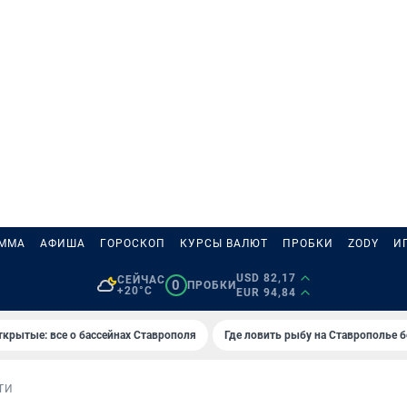
АММА
АФИША
ГОРОСКОП
КУРСЫ ВАЛЮТ
ПРОБКИ
ZODY
И
USD 82,17
СЕЙЧАС
0
ПРОБКИ
+20°C
EUR 94,84
ткрытые: все о бассейнах Ставрополя
Где ловить рыбу на Ставрополье 
ТИ