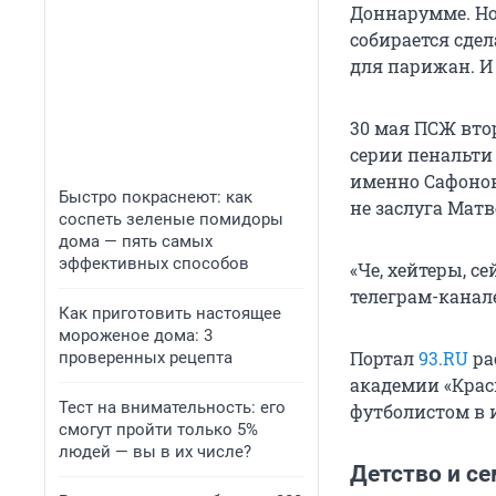
Доннарумме. Но 
собирается сдел
для парижан. И 
30 мая ПСЖ вто
серии пенальти
именно Сафонов
Быстро покраснеют: как
не заслуга Матве
соспеть зеленые помидоры
дома — пять самых
эффективных способов
«Че, хейтеры, с
телеграм-канале
Как приготовить настоящее
мороженое дома: 3
Портал
93.RU
ра
проверенных рецепта
академии «Крас
Тест на внимательность: его
футболистом в 
смогут пройти только 5%
людей — вы в их числе?
Детство и с