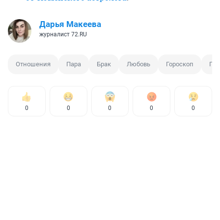
Дарья Макеева
журналист 72.RU
Отношения
Пара
Брак
Любовь
Гороскоп
Про
0
0
0
0
0