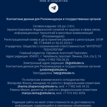
Мы в соцсетях
Контактные данные для Роскомнадзора и государственных органов
Сетевое издание «26.ру» (18+)
Зарегистрировано Федеральной службой по надзору в сфере связи,
информационных технологий и массовых коммуникаций
(Роскомнадзор).
Регистрационный номер и дата принятия решения о регистрации: ЭЛ №
ФС 77-84684 от 06.02.2023 г.
Учредитель: Общество с ограниченной ответственностью "ИНТЕРНЕТ
ТЕХНОЛОГИИ"
Главный редактор: Ефремов Анатолий Павлович
Адрес редакции: 454091, г. Челябинск, проспект Ленина, 26А, стр.2, 16
этаж, +7-982-706-26-26
Электронный адрес редакции:
26@shkulev.ru
Контактные данные для Роскомнадзора и государственных органов:
juristchel@shkulev.ru
Техподдержка:
help@shkulev.ru
По вопросам коммерческого сотрудничества:
Жапарова Жанна, менеджер по работе с федеральными клиентами
zhanna.zhaparova@shkulev.ru
, моб. + 7 982 640 34 32
Ревина Мария, директор по работе с федеральными клиентами
mariya.revina@shkulev.ru
, моб. +7 910 402 4056
Редакция сайта не несет ответственности за достоверность
информации, содержащейся в рекламных объявлениях.