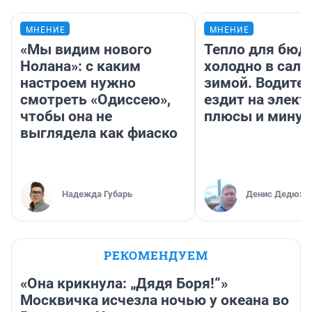
МНЕНИЕ
МНЕНИЕ
«Мы видим нового
Тепло для бюд
Нолана»: с каким
холодно в сало
настроем нужно
зимой. Водител
смотреть «Одиссею»,
ездит на элект
чтобы она не
плюсы и мину
выглядела как фиаско
Надежда Губарь
Денис Дедюхи
РЕКОМЕНДУЕМ
«Она крикнула: „Дядя Боря!“»
Москвичка исчезла ночью у океана во