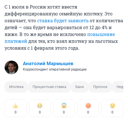
С 1 июля в России хотят ввести
дифференцированную семейную ипотеку. Это
означает, что
ставка будет зависеть
от количества
детей — она будет варьироваться от 12 до 4% и
ниже. В то же время не исключено
повышение
платежей
для тех, кто взял ипотеку на льготных
условиях с 1 февраля этого года.
Анатолий Мармышев
Корреспондент оперативной редакции
Ипотека
Процентная ставка
Банк
Прогноз
Недви
0
0
0
0
0