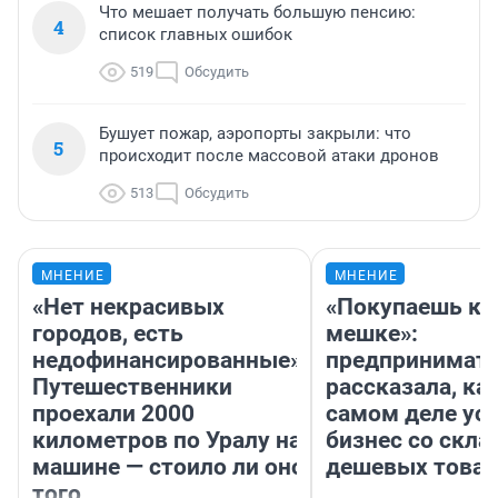
Что мешает получать большую пенсию:
4
список главных ошибок
519
Обсудить
Бушует пожар, аэропорты закрыли: что
5
происходит после массовой атаки дронов
513
Обсудить
МНЕНИЕ
МНЕНИЕ
«Нет некрасивых
«Покупаешь ко
городов, есть
мешке»:
недофинансированные».
предпринимат
Путешественники
рассказала, как
проехали 2000
самом деле ус
километров по Уралу на
бизнес со скл
машине — стоило ли оно
дешевых това
того