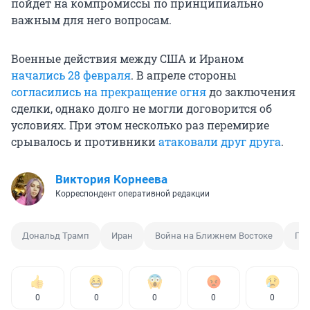
пойдет на компромиссы по принципиально
важным для него вопросам.
Военные действия между США и Ираном
начались 28 февраля
. В апреле стороны
согласились на прекращение огня
до заключения
сделки, однако долго не могли договорится об
условиях. При этом несколько раз перемирие
срывалось и противники
атаковали друг друга
.
Виктория Корнеева
Корреспондент оперативной редакции
Дональд Трамп
Иран
Война на Ближнем Востоке
Пер
0
0
0
0
0