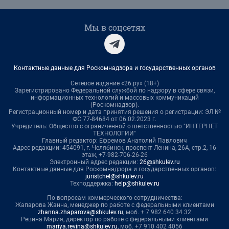
Мы в соцсетях
Контактные данные для Роскомнадзора и государственных органов
Сетевое издание «26.ру» (18+)
Зарегистрировано Федеральной службой по надзору в сфере связи,
информационных технологий и массовых коммуникаций
(Роскомнадзор).
Регистрационный номер и дата принятия решения о регистрации: ЭЛ №
ФС 77-84684 от 06.02.2023 г.
Учредитель: Общество с ограниченной ответственностью "ИНТЕРНЕТ
ТЕХНОЛОГИИ"
Главный редактор: Ефремов Анатолий Павлович
Адрес редакции: 454091, г. Челябинск, проспект Ленина, 26А, стр.2, 16
этаж, +7-982-706-26-26
Электронный адрес редакции:
26@shkulev.ru
Контактные данные для Роскомнадзора и государственных органов:
juristchel@shkulev.ru
Техподдержка:
help@shkulev.ru
По вопросам коммерческого сотрудничества:
Жапарова Жанна, менеджер по работе с федеральными клиентами
zhanna.zhaparova@shkulev.ru
, моб. + 7 982 640 34 32
Ревина Мария, директор по работе с федеральными клиентами
mariya.revina@shkulev.ru
, моб. +7 910 402 4056