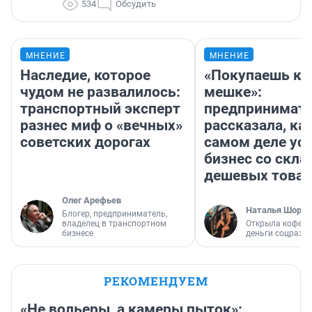
534
Обсудить
МНЕНИЕ
МНЕНИЕ
Наследие, которое
«Покупаешь ко
чудом не развалилось:
мешке»:
транспортный эксперт
предпринимат
разнес миф о «вечных»
рассказала, как
советских дорогах
самом деле ус
бизнес со скл
дешевых това
Олег Арефьев
Наталья Шорох
Блогер, предприниматель,
владелец в транспортном
Открыла кофейн
бизнесе
деньги соцразв
РЕКОМЕНДУЕМ
«Не вольеры, а камеры пыток»: