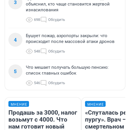
3
объяснил, кто чаще становится жертвой
изнасилования
698
Обсудить
Бушует пожар, аэропорты закрыли: что
4
происходит после массовой атаки дронов
548
Обсудить
Что мешает получать большую пенсию:
5
список главных ошибок
546
Обсудить
МНЕНИЕ
МНЕНИЕ
Продашь за 3000, налог
«Спуталась реч
возьмут с 4000. Что
пургу». Врач — 
нам готовит новый
смертельном д