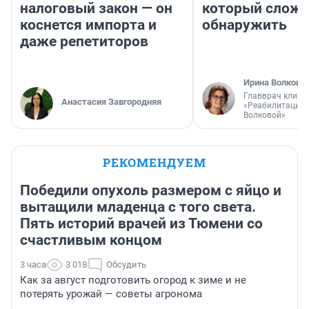
налоговый закон — он
который слож
коснется импорта и
обнаружить
даже репетиторов
Ирина Волкова
Главврач клини
Анастасия Завгородняя
«Реабилитация 
Волковой»
РЕКОМЕНДУЕМ
Победили опухоль размером с яйцо и
вытащили младенца с того света.
Пять историй врачей из Тюмени со
счастливым концом
3 часа
3 018
Обсудить
Как за август подготовить огород к зиме и не
потерять урожай — советы агронома