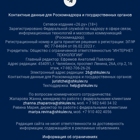
Контактные данные для Роскомнадзора и государственных органов
Сетевое издание «26.ру» (18+)
Зарегистрировано Федеральной службой по надзору в сфере связи,
информационных технологий и массовых коммуникаций
(Роскомнадзор).
Регистрационный номер и дата принятия решения о регистрации: ЭЛ №
ФС 77-84684 от 06.02.2023 г.
Учредитель: Общество с ограниченной ответственностью "ИНТЕРНЕТ
ТЕХНОЛОГИИ"
Главный редактор: Ефремов Анатолий Павлович
Адрес редакции: 454091, г. Челябинск, проспект Ленина, 26А, стр.2, 16
этаж, +7-982-706-26-26
Электронный адрес редакции:
26@shkulev.ru
Контактные данные для Роскомнадзора и государственных органов:
juristchel@shkulev.ru
Техподдержка:
help@shkulev.ru
По вопросам коммерческого сотрудничества:
Жапарова Жанна, менеджер по работе с федеральными клиентами
zhanna.zhaparova@shkulev.ru
, моб. + 7 982 640 34 32
Ревина Мария, директор по работе с федеральными клиентами
mariya.revina@shkulev.ru
, моб. +7 910 402 4056
Редакция сайта не несет ответственности за достоверность
информации, содержащейся в рекламных объявлениях.
Информация об ограничениях