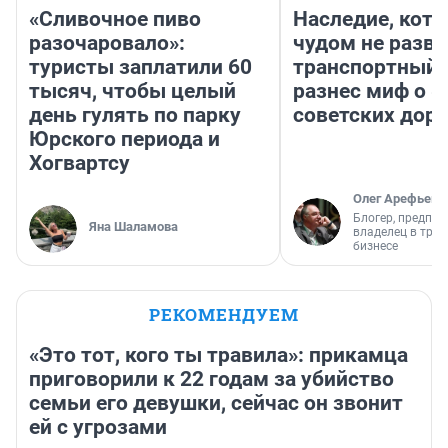
«Сливочное пиво
Наследие, кото
разочаровало»:
чудом не разва
туристы заплатили 60
транспортный 
тысяч, чтобы целый
разнес миф о 
день гулять по парку
советских доро
Юрского периода и
Хогвартсу
Олег Арефьев
Блогер, предпри
Яна Шаламова
владелец в тра
бизнесе
РЕКОМЕНДУЕМ
«Это тот, кого ты травила»: прикамца
приговорили к 22 годам за убийство
семьи его девушки, сейчас он звонит
ей с угрозами