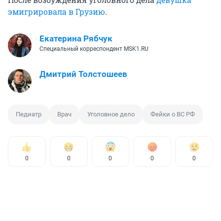
эмигрировала в Грузию
.
Екатерина Рябчук
Специальный корреспондент MSK1.RU
Дмитрий Толстошеев
Педиатр
Врач
Уголовное дело
Фейки о ВС РФ
0
0
0
0
0