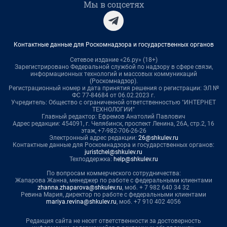
Мы в соцсетях
Контактные данные для Роскомнадзора и государственных органов
Сетевое издание «26.ру» (18+)
Зарегистрировано Федеральной службой по надзору в сфере связи,
информационных технологий и массовых коммуникаций
(Роскомнадзор).
Регистрационный номер и дата принятия решения о регистрации: ЭЛ №
ФС 77-84684 от 06.02.2023 г.
Учредитель: Общество с ограниченной ответственностью "ИНТЕРНЕТ
ТЕХНОЛОГИИ"
Главный редактор: Ефремов Анатолий Павлович
Адрес редакции: 454091, г. Челябинск, проспект Ленина, 26А, стр.2, 16
этаж, +7-982-706-26-26
Электронный адрес редакции:
26@shkulev.ru
Контактные данные для Роскомнадзора и государственных органов:
juristchel@shkulev.ru
Техподдержка:
help@shkulev.ru
По вопросам коммерческого сотрудничества:
Жапарова Жанна, менеджер по работе с федеральными клиентами
zhanna.zhaparova@shkulev.ru
, моб. + 7 982 640 34 32
Ревина Мария, директор по работе с федеральными клиентами
mariya.revina@shkulev.ru
, моб. +7 910 402 4056
Редакция сайта не несет ответственности за достоверность