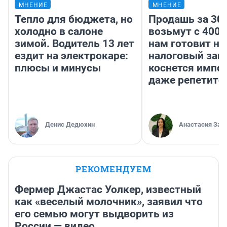
МНЕНИЕ
МНЕНИЕ
Тепло для бюджета, но
Продашь за 300
холодно в салоне
возьмут с 4000
зимой. Водитель 13 лет
нам готовит н
ездит на электрокаре:
налоговый зако
плюсы и минусы
коснется импор
даже репетито
Денис Дедюхин
Анастасия Зав
РЕКОМЕНДУЕМ
Фермер Джастас Уолкер, известный
как «веселый молочник», заявил что
его семью могут выдворить из
России — видео