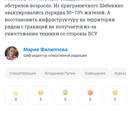
обстрелов возросло. Из приграничного Шебекино
эвакуировались порядка 50–70% жителей. А
восстановить инфраструктуру на территории
рядом с границей не получается из-за
уничтожения техники со стороны ВСУ.
Мария Филиппова
Шеф-редактор оперативной редакции
Спецоперация
Владимир Путин
Совещание
Курская 
0
0
0
0
0