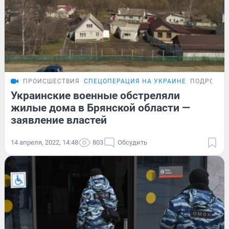
ПРОИСШЕСТВИЯ
СПЕЦОПЕРАЦИЯ НА УКРАИНЕ
ПОДРОБНО
Украинские военные обстреляли
жилые дома в Брянской области —
заявление властей
14 апреля, 2022, 14:48
803
Обсудить