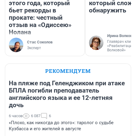
этого года, который
который слож
бьет рекорды в
обнаружить
прокате: честный
отзыв на «Одиссею»
Нолана
Ирина Волкова
Главврач клини
Стас Соколов
«Реабилитация 
Эксперт
Волковой»
РЕКОМЕНДУЕМ
На пляже под Геленджиком при атаке
БПЛА погибли преподаватель
английского языка и ее 12-летняя
дочь
6 часов
6 087
6
«Плохо, как никогда до этого»: таролог о судьбе
Кузбасса и его жителей в августе