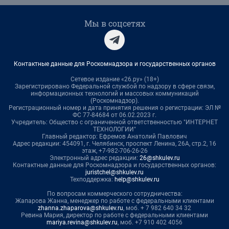
Мы в соцсетях
Контактные данные для Роскомнадзора и государственных органов
Сетевое издание «26.ру» (18+)
Зарегистрировано Федеральной службой по надзору в сфере связи,
информационных технологий и массовых коммуникаций
(Роскомнадзор).
Регистрационный номер и дата принятия решения о регистрации: ЭЛ №
ФС 77-84684 от 06.02.2023 г.
Учредитель: Общество с ограниченной ответственностью "ИНТЕРНЕТ
ТЕХНОЛОГИИ"
Главный редактор: Ефремов Анатолий Павлович
Адрес редакции: 454091, г. Челябинск, проспект Ленина, 26А, стр.2, 16
этаж, +7-982-706-26-26
Электронный адрес редакции:
26@shkulev.ru
Контактные данные для Роскомнадзора и государственных органов:
juristchel@shkulev.ru
Техподдержка:
help@shkulev.ru
По вопросам коммерческого сотрудничества:
Жапарова Жанна, менеджер по работе с федеральными клиентами
zhanna.zhaparova@shkulev.ru
, моб. + 7 982 640 34 32
Ревина Мария, директор по работе с федеральными клиентами
mariya.revina@shkulev.ru
, моб. +7 910 402 4056