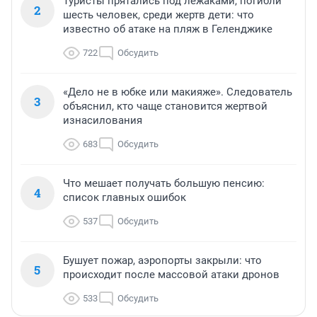
Туристы прятались под лежаками, погибли
2
шесть человек, среди жертв дети: что
известно об атаке на пляж в Геленджике
722
Обсудить
«Дело не в юбке или макияже». Следователь
3
объяснил, кто чаще становится жертвой
изнасилования
683
Обсудить
Что мешает получать большую пенсию:
4
список главных ошибок
537
Обсудить
Бушует пожар, аэропорты закрыли: что
5
происходит после массовой атаки дронов
533
Обсудить