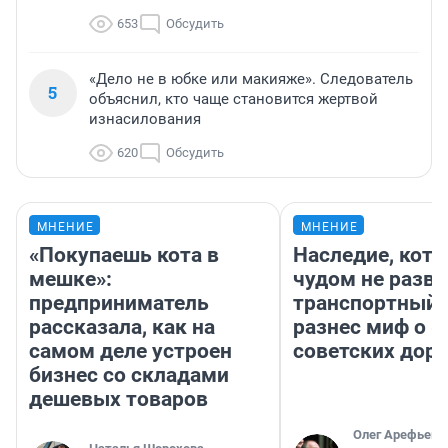
653
Обсудить
«Дело не в юбке или макияже». Следователь
5
объяснил, кто чаще становится жертвой
изнасилования
620
Обсудить
МНЕНИЕ
МНЕНИЕ
«Покупаешь кота в
Наследие, кото
мешке»:
чудом не разва
предприниматель
транспортный 
рассказала, как на
разнес миф о 
самом деле устроен
советских доро
бизнес со складами
дешевых товаров
Олег Арефьев