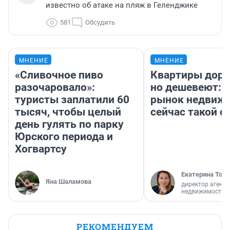
известно об атаке на пляж в Геленджике
581
Обсудить
МНЕНИЕ
МНЕНИЕ
«Сливочное пиво
Квартиры дор
разочаровало»:
но дешевеют: 
туристы заплатили 60
рынок недвиж
тысяч, чтобы целый
сейчас такой 
день гулять по парку
Юрского периода и
Хогвартсу
Екатерина Торо
Яна Шаламова
директор агентс
недвижимости
РЕКОМЕНДУЕМ