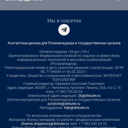
Мы в соцсетях
Контактные данные для Роскомнадзора и государственных органов
Сетевое издание «26.ру» (18+)
Зарегистрировано Федеральной службой по надзору в сфере связи,
информационных технологий и массовых коммуникаций
(Роскомнадзор).
Регистрационный номер и дата принятия решения о регистрации: ЭЛ №
ФС 77-84684 от 06.02.2023 г.
Учредитель: Общество с ограниченной ответственностью "ИНТЕРНЕТ
ТЕХНОЛОГИИ"
Главный редактор: Ефремов Анатолий Павлович
Адрес редакции: 454091, г. Челябинск, проспект Ленина, 26А, стр.2, 16
этаж, +7-982-706-26-26
Электронный адрес редакции:
26@shkulev.ru
Контактные данные для Роскомнадзора и государственных органов:
juristchel@shkulev.ru
Техподдержка:
help@shkulev.ru
По вопросам коммерческого сотрудничества:
Жапарова Жанна, менеджер по работе с федеральными клиентами
zhanna.zhaparova@shkulev.ru
, моб. + 7 982 640 34 32
Ревина Мария, директор по работе с федеральными клиентами