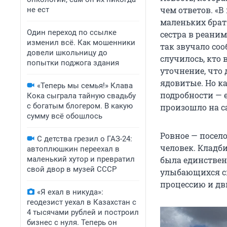
чем ответов. «В
не ест
маленьких брать
Один переход по ссылке
сестра в реаним
изменил всё. Как мошенники
так звучало со
довели школьницу до
случилось, кто 
попытки поджога здания
уточнение, что
ядовитые. Но к
«Теперь мы семья!» Клава
подробности — е
Кока сыграла тайную свадьбу
с богатым блогером. В какую
произошло на с
сумму всё обошлось
Ровное — посело
С детства грезил о ГАЗ-24:
человек. Кладби
автоплюшкин переехал в
маленький хутор и превратил
была единствен
свой двор в музей СССР
улыбающихся св
процессию и дв
«Я ехал в никуда»:
геодезист уехал в Казахстан с
4 тысячами рублей и построил
бизнес с нуля. Теперь он