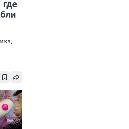
 где
ибли
ика,