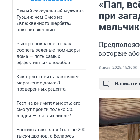
«Пап, вс
Самый сексуальный мужчина
при заг
Турции: чем Омер из
«Клюквенного щербета»
мальчики
покорил женщин
Предположит
Быстро покраснеют: как
соспеть зеленые помидоры
которые аб
дома — пять самых
эффективных способов
3 июля 2025, 15:30
Как приготовить настоящее
мороженое дома: 3
Написать
проверенных рецепта
Тест на внимательность: его
смогут пройти только 5%
людей — вы в их числе?
Россию атаковали больше 200
тысяч дронов, а Беларусь