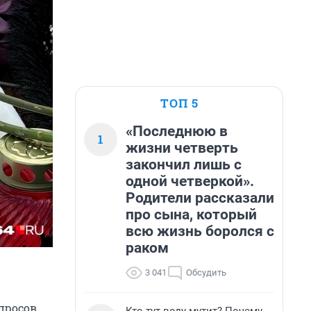
ТОП 5
«Последнюю в
1
жизни четверть
закончил лишь с
одной четверкой».
Родители рассказали
про сына, который
всю жизнь боролся с
раком
3 041
Обсудить
просов,