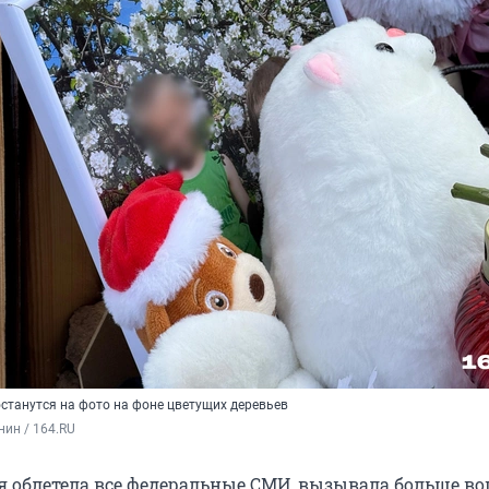
станутся на фото на фоне цветущих деревьев
нин / 164.RU
ая облетела все федеральные СМИ, вызывала больше во