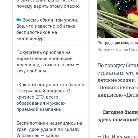
о зачислении денег на счет:
почему верить этому опасно
Восемь сбили, три упали.
Все, что известно об атаке
беспилотников на
Екатеринбург
По традиции младшему
Источник: 
Сергей Пету
Покупатель приобрел на
маркетплейсе новенький
телевизор, а вместе с ним —
По городку бега
кучу проблем
странным, что 
детские жизни.
«Как они получают сто баллов
«Поминальные о
— серьезный вопрос». О
надписью «Дети
кризисе ЕГЭ, всего
образования и ужасах
приемной кампании
—
Сегодня были
здесь поминки
Беспилотники нацелились на
Урал: дрон ударил по складу
Wildberries — кадры
— Да. И их мать