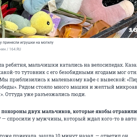
 принесли игрушки на могилу
нин / 164.RU
ла ребятня, мальчишки катались на велосипедах. Каза
какой-то тутовник с его безобидными ягодами мог отн
 Мы приблизились к маленькому кафе с вывеской: «П
беды». Рядом стояло много машин и желтый микроав
». Оттуда уже разъезжались люди.
 похороны двух мальчиков, которые якобы отравили
?
— спросили у мужчины, который ждал кого-то в авто
 тоже приехала, зашла 10 минут назад, — ответил он.