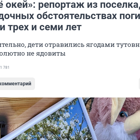
ё окей»: репортаж из поселка,
адочных обстоятельствах пог
 трех и семи лет
ельно, дети отравились ягодами тутовн
солютно не ядовиты
1 781
 комментарий