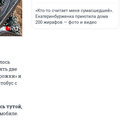
«Кто-то считает меня сумасшедшей».
Екатеринбурженка приютила дома
200 жирафов — фото и видео
лось
ять две
ирожки» и
тобус с
сь тутой,
мобиле.