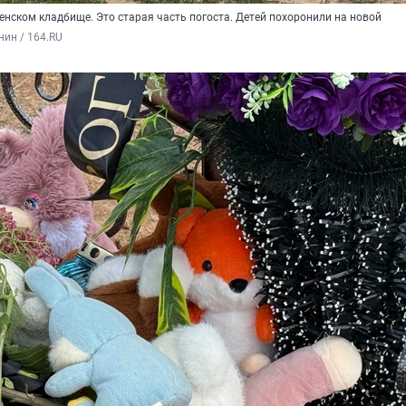
енском кладбище. Это старая часть погоста. Детей похоронили на новой
нин / 164.RU