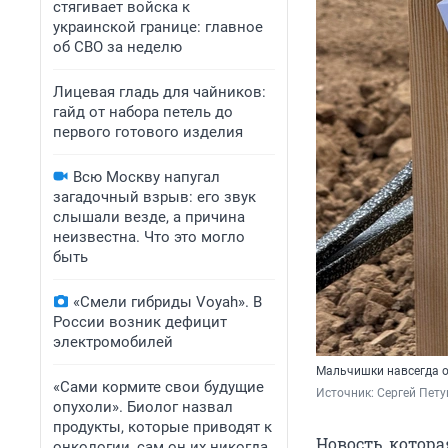
стягивает войска к
украинской границе: главное
об СВО за неделю
Лицевая гладь для чайников:
гайд от набора петель до
первого готового изделия
Всю Москву напугал
загадочный взрыв: его звук
слышали везде, а причина
неизвестна. Что это могло
быть
«Смели гибриды Voyah». В
России возник дефицит
электромобилей
Мальчишки навсегда о
«Сами кормите свои будущие
Источник: 
Сергей Пету
опухоли». Биолог назвал
продукты, которые приводят к
Новость, котор
онкологии, сам он их никогда