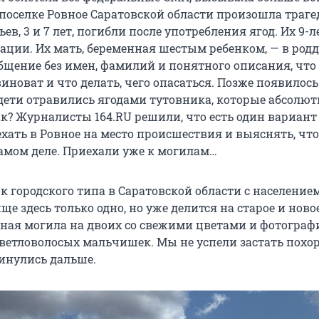
 поселке Ровное Саратовской области произошла траге
ев, 3 и 7 лет, погибли после употребления ягод. Их 9-
ации. Их мать, беременная шестым ребенком, — в родд
общение без имен, фамилий и понятного описания, что
виноват и что делать, чего опасаться. Позже появилось
 дети отравились ягодами тутовника, которые абсолют
ак? Журналисты 164.RU решили, что есть один вариант
хать в Ровное на место происшествия и выяснять, что
амом деле. Приехали уже к могилам…
к городского типа в Саратовской области с населением
ще здесь только одно, но уже делится на старое и новое
ная могила на двоих со свежими цветами и фотограф
етловолосых мальчишек. Мы не успели застать похо
инулись дальше.