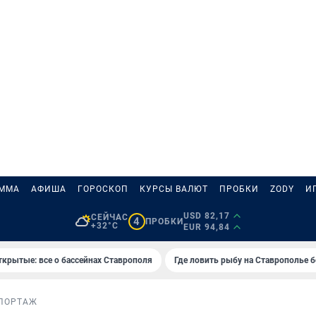
АММА
АФИША
ГОРОСКОП
КУРСЫ ВАЛЮТ
ПРОБКИ
ZODY
И
USD 82,17
СЕЙЧАС
4
ПРОБКИ
+32°C
EUR 94,84
ткрытые: все о бассейнах Ставрополя
Где ловить рыбу на Ставрополье 
ПОРТАЖ