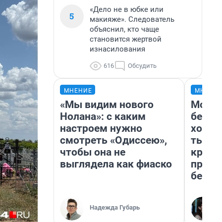
«Дело не в юбке или
5
макияже». Следователь
объяснил, кто чаще
становится жертвой
изнасилования
616
Обсудить
МНЕНИЕ
МНЕНИ
«Мы видим нового
Мой б
Нолана»: с каким
береж
настроем нужно
хотел
смотреть «Одиссею»,
тысяч
чтобы она не
креди
выглядела как фиаско
приех
безоп
Надежда Губарь