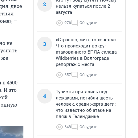
Кто тут воду мутит? Почему
2
дия: двое
нельзя купаться после 2
августа
летняя
оме», —
976
Обсудить
«Страшно, жить-то хочется».
но не
3
Что происходит вокруг
 узнать
атакованного БПЛА склада
 же
Wildberries в Волгограде —
репортаж с места
657
Обсудить
 в 4500
. И это
Туристы прятались под
4
ией
лежаками, погибли шесть
человек, среди жертв дети:
ронную
что известно об атаке на
пляж в Геленджике
648
Обсудить