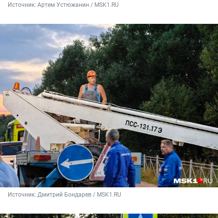
Источник: 
Артем Устюжанин / MSK1.RU
Источник: 
Дмитрий Бондарев / MSK1.RU