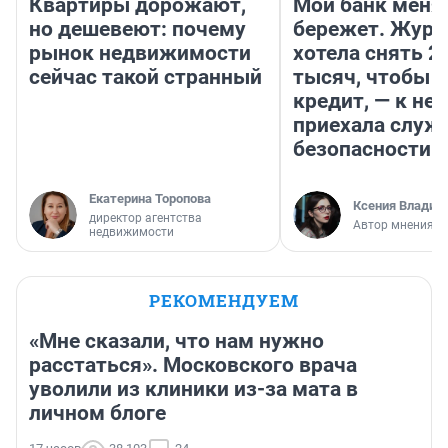
Квартиры дорожают,
Мой банк меня
но дешевеют: почему
бережет. Журн
рынок недвижимости
хотела снять 2
сейчас такой странный
тысяч, чтобы п
кредит, — к не
приехала служ
безопасности
Екатерина Торопова
Ксения Владим
директор агентства
Автор мнения
недвижимости
РЕКОМЕНДУЕМ
«Мне сказали, что нам нужно
расстаться». Московского врача
уволили из клиники из-за мата в
личном блоге