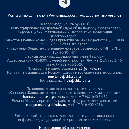
Контактные данные для Роскомнадзора и государственных органов
Сетевое издание «26.ру» (18+)
Зарегистрировано Федеральной службой по надзору в сфере связи,
информационных технологий и массовых коммуникаций
(Роскомнадзор).
Регистрационный номер и дата принятия решения о регистрации: ЭЛ №
ФС 77-84684 от 06.02.2023 г.
Учредитель: Общество с ограниченной ответственностью "ИНТЕРНЕТ
ТЕХНОЛОГИИ"
Главный редактор: Ефремов Анатолий Павлович
Адрес редакции: 454091, г. Челябинск, проспект Ленина, 26А, стр.2, 16
этаж, +7-982-706-26-26
Электронный адрес редакции:
26@shkulev.ru
Контактные данные для Роскомнадзора и государственных органов:
juristchel@shkulev.ru
Техподдержка:
help@shkulev.ru
По вопросам коммерческого сотрудничества:
Жапарова Жанна, менеджер по работе с федеральными клиентами
zhanna.zhaparova@shkulev.ru
, моб. + 7 982 640 34 32
Ревина Мария, директор по работе с федеральными клиентами
mariya.revina@shkulev.ru
, моб. +7 910 402 4056
Редакция сайта не несет ответственности за достоверность
информации, содержащейся в рекламных объявлениях.
Информация об ограничениях