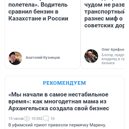
полетела». Водитель
чудом не разва
сравнил бензин в
транспортный 
Казахстане и России
разнес миф о 
советских доро
Олег Арефьев
Блогер, предпри
Анатолий Кузнецов
владелец в тра
бизнесе
РЕКОМЕНДУЕМ
«Мы начали в самое нестабильное
время»: как многодетная мама из
Архангельска создала свой бизнес
15 часов
10 032
10
В уфимский приют привезли пермячку Марину,