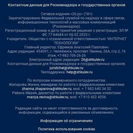
Контактные данные для Роскомнадзора и государственных органов
Сетевое издание «26.ру» (18+)
Зарегистрировано Федеральной службой по надзору в сфере связи,
информационных технологий и массовых коммуникаций
(Роскомнадзор).
Регистрационный номер и дата принятия решения о регистрации: ЭЛ №
ФС 77-84684 от 06.02.2023 г.
Учредитель: Общество с ограниченной ответственностью "ИНТЕРНЕТ
ТЕХНОЛОГИИ"
Главный редактор: Ефремов Анатолий Павлович
Адрес редакции: 454091, г. Челябинск, проспект Ленина, 26А, стр.2, 16
этаж, +7-982-706-26-26
Электронный адрес редакции:
26@shkulev.ru
Контактные данные для Роскомнадзора и государственных органов:
juristchel@shkulev.ru
Техподдержка:
help@shkulev.ru
По вопросам коммерческого сотрудничества:
Жапарова Жанна, менеджер по работе с федеральными клиентами
zhanna.zhaparova@shkulev.ru
, моб. + 7 982 640 34 32
Ревина Мария, директор по работе с федеральными клиентами
mariya.revina@shkulev.ru
, моб. +7 910 402 4056
Редакция сайта не несет ответственности за достоверность
информации, содержащейся в рекламных объявлениях.
Информация об ограничениях
Политика использования cookies