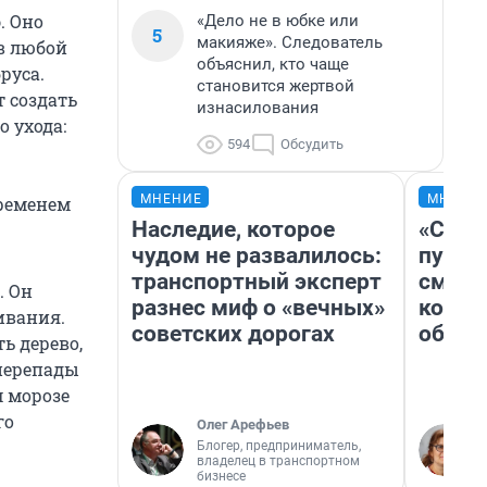
о
. Оно
«Дело не в юбке или
5
макияже». Следователь
в любой
объяснил, кто чаще
руса.
становится жертвой
 создать
изнасилования
 ухода:
594
Обсудить
МНЕНИЕ
МНЕНИ
временем
Наследие, которое
«Спут
чудом не развалилось:
пургу»
транспортный эксперт
смерт
. Он
разнес миф о «вечных»
котор
шивания.
советских дорогах
обнар
ь дерево,
 перепады
м морозе
го
Олег Арефьев
Блогер, предприниматель,
владелец в транспортном
бизнесе