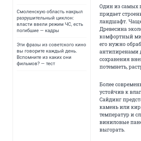
Один из самых 
Смоленскую область накрыл
придает строен
разрушительный циклон:
ландшафт. Чаще
власти ввели режим ЧС, есть
Древесина экол
погибшие — кадры
комфортный мик
его нужно обра
Эти фразы из советского кино
вы говорите каждый день.
антипиренами 
Вспомните из каких они
сохранения вне
фильмов? — тест
потемнеть, рас
Более совреме
устойчив к влаг
Сайдинг предст
камень или кир
температур и сл
виниловые пане
выгорать.