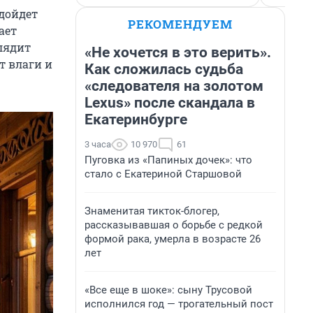
одойдет
РЕКОМЕНДУЕМ
ает
глядит
«Не хочется в это верить».
т влаги и
Как сложилась судьба
«следователя на золотом
Lexus» после скандала в
Екатеринбурге
3 часа
10 970
61
Пуговка из «Папиных дочек»: что
стало с Екатериной Старшовой
Знаменитая тикток-блогер,
рассказывавшая о борьбе с редкой
формой рака, умерла в возрасте 26
лет
«Все еще в шоке»: сыну Трусовой
исполнился год — трогательный пост