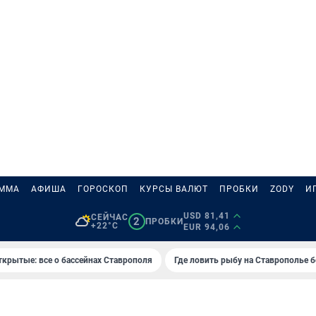
АММА
АФИША
ГОРОСКОП
КУРСЫ ВАЛЮТ
ПРОБКИ
ZODY
И
USD 81,41
СЕЙЧАС
2
ПРОБКИ
+22°C
EUR 94,06
ткрытые: все о бассейнах Ставрополя
Где ловить рыбу на Ставрополье 