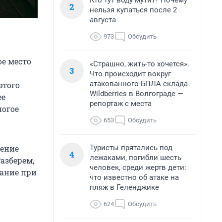
Кто тут воду мутит? Почему
2
нельзя купаться после 2
августа
973
Обсудить
ое место
«Страшно, жить-то хочется».
3
Что происходит вокруг
атакованного БПЛА склада
этого
Wildberries в Волгограде —
ее
репортаж с места
ногое
653
Обсудить
Туристы прятались под
чение
4
лежаками, погибли шесть
Разберем,
человек, среди жертв дети:
мание при
что известно об атаке на
пляж в Геленджике
624
Обсудить