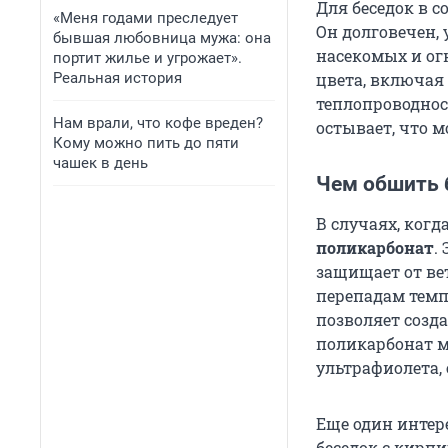
Для беседок в 
«Меня годами преследует
Он долговечен, 
бывшая любовница мужа: она
насекомых и ог
портит жилье и угрожает».
Реальная история
цвета, включая
теплопроводност
Нам врали, что кофе вреден?
остывает, что 
Кому можно пить до пяти
чашек в день
Чем обшить 
В случаях, ког
поликарбонат
.
защищает от вет
перепадам темп
позволяет созд
поликарбонат м
ультрафиолета,
Еще один инте
беседок с кирп