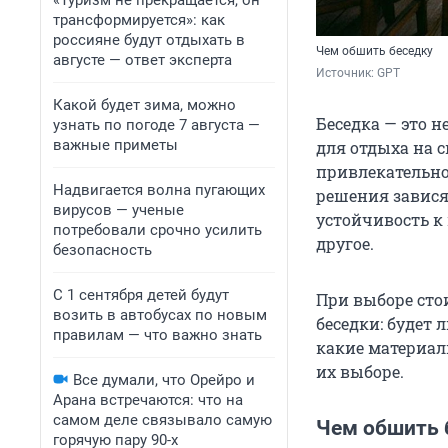
«Туризм не прекращается, он
трансформируется»: как
россияне будут отдыхать в
Чем обшить беседку
августе — ответ эксперта
Источник: 
GPT
Какой будет зима, можно
Беседка — это 
узнать по погоде 7 августа —
важные приметы
для отдыха на 
привлекательно
Надвигается волна пугающих
решения зависят
вирусов — ученые
устойчивость к
потребовали срочно усилить
другое.
безопасность
С 1 сентября детей будут
При выборе сто
возить в автобусах по новым
беседки: будет 
правилам — что важно знать
какие материал
их выборе.
Все думали, что Орейро и
Арана встречаются: что на
самом деле связывало самую
Чем обшить б
горячую пару 90-х