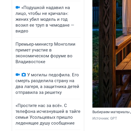
«Подушкой надавил на
лицо, чтобы не кричала»:
жених убил модель и год
возил ее труп в чемодане —
видео
Премьер‑министр Монголии
примет участие в
экономическом форуме во
Владивостоке
У могилы педофила. Его
смерть разделила страну на
два лагеря, а защитника детей
отправила за решетку
«Простите нас за всё». С
телефона исчезнувшей в тайге
Выбираем материалы д
семьи Усольцевых пришло
Источник: 
GPT
леденящее душу сообщение