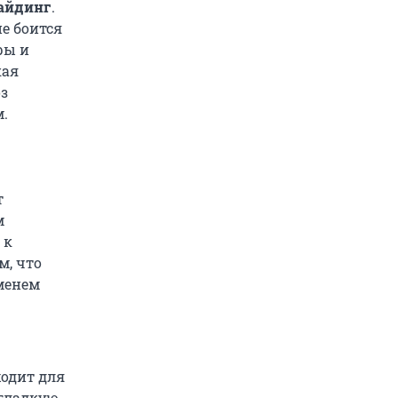
айдинг
.
е боится
ры и
кая
оз
м.
т
м
 к
м, что
менем
ходит для
 гладкую