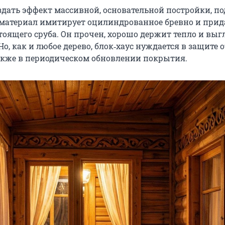
оздать эффект массивной, основательной постройки, п
т материал имитирует оцилиндрованное бревно и прид
тоящего сруба. Он прочен, хорошо держит тепло и вы
Но, как и любое дерево, блок‑хаус нуждается в защите о
также в периодическом обновлении покрытия.