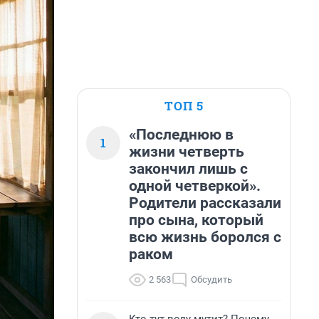
ТОП 5
«Последнюю в
1
жизни четверть
закончил лишь с
одной четверкой».
Родители рассказали
про сына, который
всю жизнь боролся с
раком
2 563
Обсудить