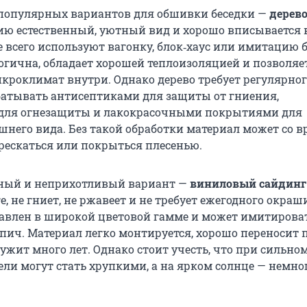
популярных вариантов для обшивки беседки —
дерев
ию естественный, уютный вид и хорошо вписывается 
 всего используют вагонку, блок‑хаус или имитацию б
огична, обладает хорошей теплоизоляцией и позволяет
роклимат внутри. Однако дерево требует регулярного
батывать антисептиками для защиты от гниения,
для огнезащиты и лакокрасочными покрытиями для
шнего вида. Без такой обработки материал может со 
трескаться или покрыться плесенью.
нный и неприхотливый вариант —
виниловый сайдинг
е, не гниет, не ржавеет и не требует ежегодного окра
авлен в широкой цветовой гамме и может имитироват
пич. Материал легко монтируется, хорошо переносит
ужит много лет. Однако стоит учесть, что при сильно
ли могут стать хрупкими, а на ярком солнце — немно