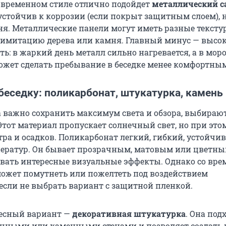
современном стиле отлично подойдет
металлический с
устойчив к коррозии (если покрыт защитным слоем), н
ня. Металлические панели могут иметь разные тексту
 имитацию дерева или камня. Главный минус — высо
ь: в жаркий день металл сильно нагревается, а в мор
может сделать пребывание в беседке менее комфортны
беседку: поликарбонат, штукатурка, камень
да важно сохранить максимум света и обзора, выбираю
 Этот материал пропускает солнечный свет, но при это
ра и осадков. Поликарбонат легкий, гибкий, устойчив
ератур. Он бывает прозрачным, матовым или цветны
авать интересные визуальные эффекты. Однако со вре
ожет помутнеть или пожелтеть под воздействием
 если не выбрать вариант с защитной пленкой.
ресный вариант —
декоративная штукатурка
. Она под
ичными или каменными стенами и позволяет создать