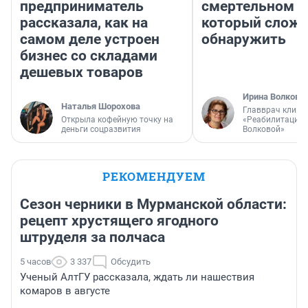
предприниматель
смертельном д
рассказала, как на
который слож
самом деле устроен
обнаружить
бизнес со складами
дешевых товаров
Ирина Волкова
Наталья Шорохова
Главврач клини
Открыла кофейную точку на
«Реабилитация 
деньги соцразвития
Волковой»
РЕКОМЕНДУЕМ
Сезон черники в Мурманской области:
рецепт хрустящего ягодного
штруделя за полчаса
5 часов
3 337
Обсудить
Ученый АлтГУ рассказала, ждать ли нашествия
комаров в августе