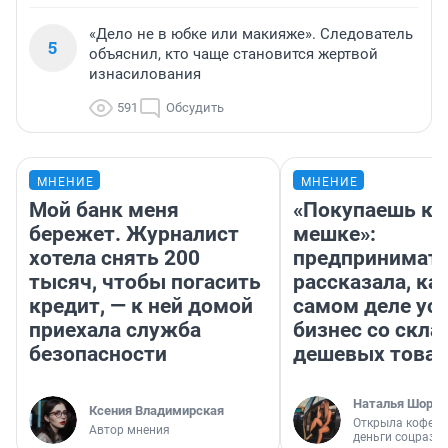
«Дело не в юбке или макияже». Следователь
5
объяснил, кто чаще становится жертвой
изнасилования
591
Обсудить
МНЕНИЕ
МНЕНИЕ
Мой банк меня
«Покупаешь ко
бережет. Журналист
мешке»:
хотела снять 200
предпринимат
тысяч, чтобы погасить
рассказала, как
кредит, — к ней домой
самом деле ус
приехала служба
бизнес со скл
безопасности
дешевых това
Наталья Шорох
Ксения Владимирская
Открыла кофейн
Автор мнения
деньги соцразв