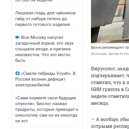
об СВО за неделю
Лицевая гладь для чайников:
гайд от набора петель до
первого готового изделия
Всю Москву напугал
загадочный взрыв: его звук
Врачи рекомендуют пр
слышали везде, а причина
Источник: 
Артем Устю
неизвестна. Что это могло
быть
Вирусолог, ака
«Смели гибриды Voyah». В
подчеркивает, 
России возник дефицит
отметил, что в
электромобилей
НИИ гриппа в С
неделе отметил
«Сами кормите свои будущие
месяца.
опухоли». Биолог назвал
продукты, которые приводят к
онкологии, сам он их никогда
— А вообще, об
не ест
острыми респи