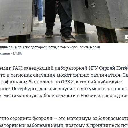
инимать меры предосторожности, в том числе носить маски
жанин / E1.RU
демик РАН, заведующий лабораторией НГУ
Сергей Нетё
что в регионах ситуация может сильно различаться. О
 профильном бюллетене по ОРВИ, который публикует
анкт-Петербурге, данные другие: в документе на прош
и минимальную заболеваемость в России за последние
ычно середина февраля — это максимум заболеваемост
раторными заболеваниями, поэтому в принципе лог