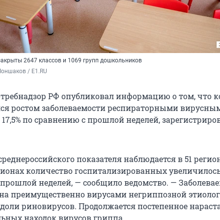
закрыты 2647 классов и 1069 групп дошкольников
оншаков / E1.RU
отребнадзор РФ опубликовал информацию о том, что к
лся ростом заболеваемости респираторными вирусны
17,5% по сравнению с прошлой неделей, зарегистриров
реднероссийского показателя наблюдается в 51 регио
егионах количество госпитализированных увеличилось
 прошлой неделей, — сообщило ведомство. — Заболева
на преимущественно вирусами негриппозной этиолог
доли риновирусов. Продолжается постепенное нараст
ьных находок вирусов гриппа.