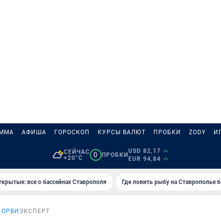
АММА
АФИША
ГОРОСКОП
КУРСЫ ВАЛЮТ
ПРОБКИ
ZODY
И
USD 82,17
СЕЙЧАС
0
ПРОБКИ
+20°C
EUR 94,84
ткрытые: все о бассейнах Ставрополя
Где ловить рыбу на Ставрополье 
 ОРВИ
ЭКСПЕРТ