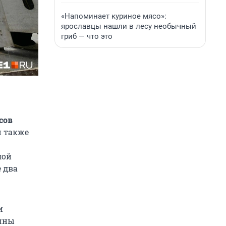
«Напоминает куриное мясо»:
ярославцы нашли в лесу необычный
гриб — что это
сов
н также
лой
 два
и
ичны