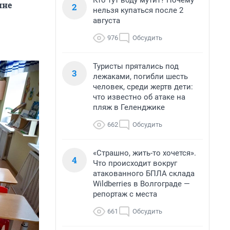
Кто тут воду мутит? Почему
ине
2
нельзя купаться после 2
августа
976
Обсудить
Туристы прятались под
3
лежаками, погибли шесть
человек, среди жертв дети:
что известно об атаке на
пляж в Геленджике
662
Обсудить
«Страшно, жить-то хочется».
4
Что происходит вокруг
атакованного БПЛА склада
Wildberries в Волгограде —
репортаж с места
661
Обсудить