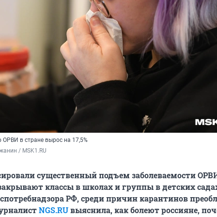
 ОРВИ в стране вырос на 17,5%
жанин / MSK1.RU
сировали существенный подъем заболеваемости ОРВИ
закрывают классы в школах и группы в детских садах
спотребнадзора РФ, среди причин карантинов преоб
урналист
NGS.RU
выяснила, как болеют россияне, по