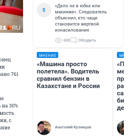
«Дело не в юбке или
5
макияже». Следователь
объяснил, кто чаще
становится жертвой
изнасилования
630
Обсудить
МНЕНИЕ
МНЕНИ
онец
«Машина просто
«Поку
ми
полетела». Водитель
мешке
ано 761
сравнил бензин в
предп
Казахстане и России
расска
самом
не
бизне
 на 30%
дешев
емость
ии, с
ание
Анатолий Кузнецов