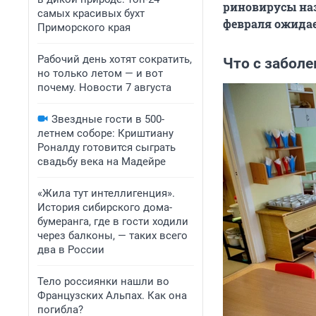
риновирусы наз
самых красивых бухт
февраля ожидае
Приморского края
Рабочий день хотят сократить,
Что с забол
но только летом — и вот
почему. Новости 7 августа
Звездные гости в 500-
летнем соборе: Криштиану
Роналду готовится сыграть
свадьбу века на Мадейре
«Жила тут интеллигенция».
История сибирского дома-
бумеранга, где в гости ходили
через балконы, — таких всего
два в России
Тело россиянки нашли во
Французских Альпах. Как она
погибла?