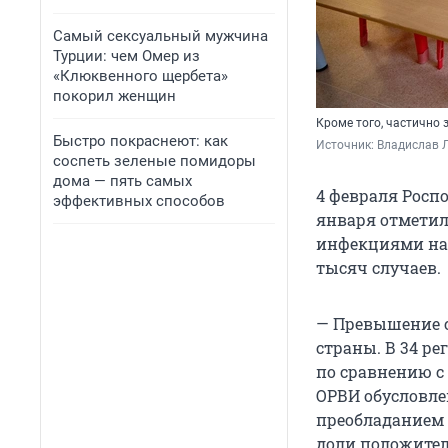
Самый сексуальный мужчина
Турции: чем Омер из
«Клюквенного щербета»
покорил женщин
Кроме того, частично 
Быстро покраснеют: как
Источник: 
Владислав Л
соспеть зеленые помидоры
дома — пять самых
4 февраля Росп
эффективных способов
января отмети
инфекциями на 
тысяч случаев.
— Превышение с
страны. В 34 р
по сравнению с
ОРВИ обусловле
преобладанием 
доли положител