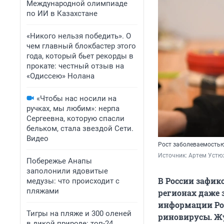
Международной олимпиаде
по ИИ в Казахстане
«Никого нельзя победить». О
чем главный блокбастер этого
года, который бьет рекорды в
прокате: честный отзыв на
«Одиссею» Нолана
«Чтобы нас носили на
ручках, мы любим»: нерпа
Сергеевна, которую спасли
бельком, стала звездой Сети.
Видео
Рост заболеваемостью
Источник: 
Артем Устю
Побережье Анапы
заполонили ядовитые
В России зафик
медузы: что происходит с
пляжами
регионах даже 
информации Ро
Тигры на пляже и 300 оленей
риновирусы. Ж
в дикой природе: топ-24