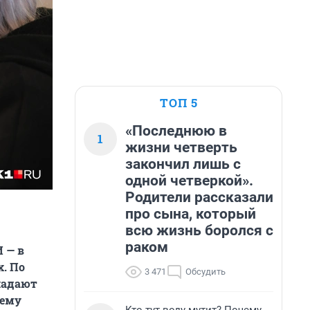
ТОП 5
«Последнюю в
1
жизни четверть
закончил лишь с
одной четверкой».
Родители рассказали
про сына, который
всю жизнь боролся с
раком
 — в
. По
3 471
Обсудить
ладают
чему