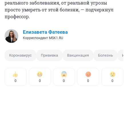
реального заболевания, от реальной угрозы
просто умереть от этой болезни, — подчеркнул
профессор.
Елизавета Фатеева
Корреспондент MSK1.RU
Коронавирус
Прививка
Вакцинация
Болезнь
Ин
0
0
0
0
0