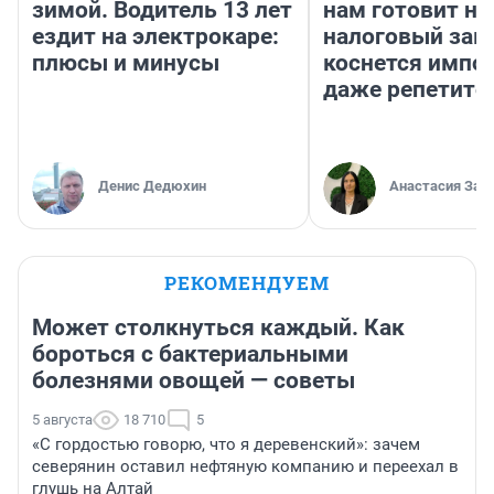
зимой. Водитель 13 лет
нам готовит н
ездит на электрокаре:
налоговый зако
плюсы и минусы
коснется импор
даже репетито
Денис Дедюхин
Анастасия Зав
РЕКОМЕНДУЕМ
Может столкнуться каждый. Как
бороться с бактериальными
болезнями овощей — советы
5 августа
18 710
5
«С гордостью говорю, что я деревенский»: зачем
северянин оставил нефтяную компанию и переехал в
глушь на Алтай