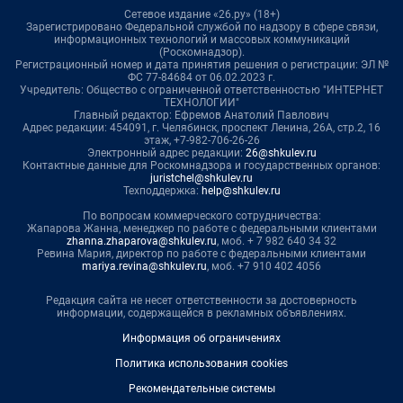
Сетевое издание «26.ру» (18+)
Зарегистрировано Федеральной службой по надзору в сфере связи,
информационных технологий и массовых коммуникаций
(Роскомнадзор).
Регистрационный номер и дата принятия решения о регистрации: ЭЛ №
ФС 77-84684 от 06.02.2023 г.
Учредитель: Общество с ограниченной ответственностью "ИНТЕРНЕТ
ТЕХНОЛОГИИ"
Главный редактор: Ефремов Анатолий Павлович
Адрес редакции: 454091, г. Челябинск, проспект Ленина, 26А, стр.2, 16
этаж, +7-982-706-26-26
Электронный адрес редакции:
26@shkulev.ru
Контактные данные для Роскомнадзора и государственных органов:
juristchel@shkulev.ru
Техподдержка:
help@shkulev.ru
По вопросам коммерческого сотрудничества:
Жапарова Жанна, менеджер по работе с федеральными клиентами
zhanna.zhaparova@shkulev.ru
, моб. + 7 982 640 34 32
Ревина Мария, директор по работе с федеральными клиентами
mariya.revina@shkulev.ru
, моб. +7 910 402 4056
Редакция сайта не несет ответственности за достоверность
информации, содержащейся в рекламных объявлениях.
Информация об ограничениях
Политика использования cookies
Рекомендательные системы