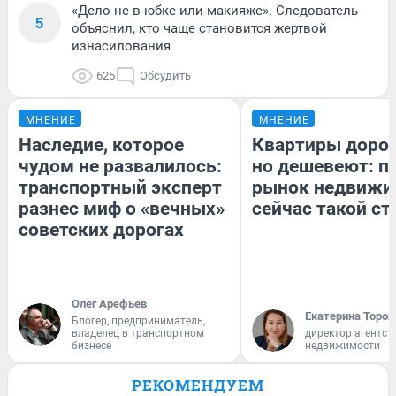
«Дело не в юбке или макияже». Следователь
5
объяснил, кто чаще становится жертвой
изнасилования
625
Обсудить
МНЕНИЕ
МНЕНИЕ
Наследие, которое
Квартиры доро
чудом не развалилось:
но дешевеют: п
транспортный эксперт
рынок недвижи
разнес миф о «вечных»
сейчас такой с
советских дорогах
Олег Арефьев
Екатерина Тороп
Блогер, предприниматель,
владелец в транспортном
директор агентст
бизнесе
недвижимости
РЕКОМЕНДУЕМ