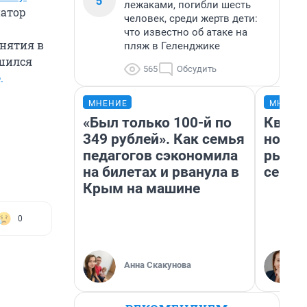
5
лежаками, погибли шесть
натор
человек, среди жертв дети:
что известно об атаке на
анятия в
пляж в Геленджике
ушился
565
Обсудить
.
МНЕНИЕ
МНЕНИ
«Был только 100-й по
Кварт
349 рублей». Как семья
но де
педагогов сэкономила
рынок
на билетах и рванула в
сейча
Крым на машине
0
Анна Скакунова