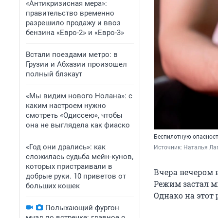
«Антикризисная мера»:
правительство временно
разрешило продажу и ввоз
бензина «Евро-2» и «Евро-3»
Встали поездами метро: в
Грузии и Абхазии произошел
полный блэкаут
«Мы видим нового Нолана»: с
каким настроем нужно
смотреть «Одиссею», чтобы
она не выглядела как фиаско
Беспилотную опасност
«Год они дрались»: как
Источник: 
Наталья Лап
сложилась судьба мейн-кунов,
которых пристраивали в
Вчера вечером 
добрые руки. 10 приветов от
Режим застал мн
больших кошек
Однако на этот 
Полыхающий фургон
мчал по встречке: главное о