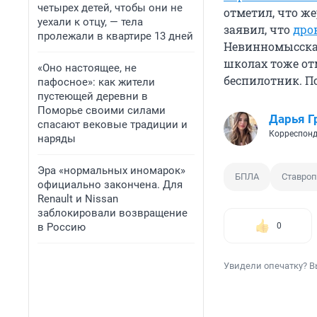
четырех детей, чтобы они не
отметил, что же
уехали к отцу, — тела
заявил, что
дро
пролежали в квартире 13 дней
Невинномысска 
школах тоже от
«Оно настоящее, не
беспилотник. П
пафосное»: как жители
пустеющей деревни в
Поморье своими силами
Дарья Г
спасают вековые традиции и
Корреспонд
наряды
Эра «нормальных иномарок»
БПЛА
Ставроп
официально закончена. Для
Renault и Nissan
заблокировали возвращение
в Россию
0
Увидели опечатку? В