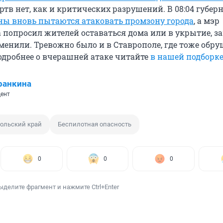
ртв нет, как и критических разрушений. В 08:04 губер
ны вновь пытаются атаковать промзону города
, а мэр
попросил жителей оставаться дома или в укрытие, з
менили. Тревожно было и в Ставрополе, где тоже обр
одробнее о вчерашней атаке читайте
в нашей подборке
ранкина
ент
ольский край
Беспилотная опасность
0
0
0
ыделите фрагмент и нажмите Ctrl+Enter