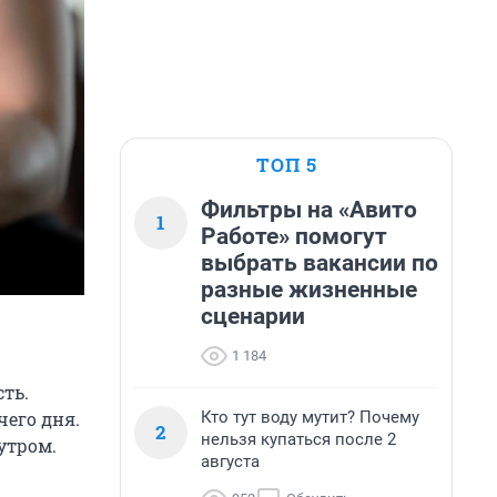
ТОП 5
Фильтры на «Авито
1
Работе» помогут
выбрать вакансии по
разные жизненные
сценарии
1 184
ть.
Кто тут воду мутит? Почему
чего дня.
2
нельзя купаться после 2
утром.
августа