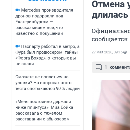
Отмена 
Mercedes производителя
длилась 
дронов подорвали под
Екатеринбургом —
рассказываем все, что
Официально
известно о покушении
сообщается
Паспарту работал в метро, а
Фура был продюсером: тайны
27 мая 2026, 09:15
«Форта Боярд», о которых вы
не знали
1
коммент
Сможете не попасться на
уловки? На вопросах этого
теста спотыкаются 90 % людей
«Меня постоянно держали
ниже плинтуса»: Миа Бойка
рассказала о тяжелом
расставании с абьюзером