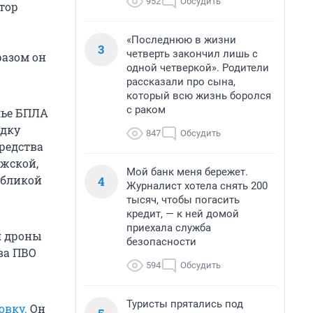
952
Обсудить
атор
«Последнюю в жизни
3
четверть закончил лишь с
разом он
одной четверкой». Родители
рассказали про сына,
который всю жизнь боролся
с раком
лье БПЛА
одку
847
Обсудить
средства
ежской,
Мой банк меня бережет.
убликой
4
Журналист хотела снять 200
тысяч, чтобы погасить
кредит, — к ней домой
приехала служба
я дроны
безопасности
ва ПВО
594
Обсудить
Туристы прятались под
овку.
Он