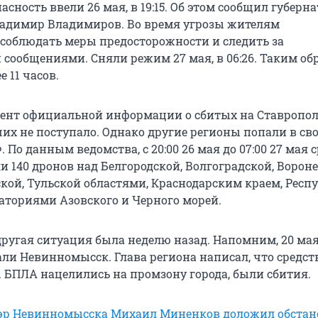
сность ввели 26 мая, в 19:15. Об этом сообщил губерн
адимир Владимиров. Во время угрозы жителям
соблюдать меры предосторожности и следить за
сообщениями. Сняли режим 27 мая, в 06:26. Таким об
е 11 часов.
ент официальной информации о сбитых на Ставропо
их не поступало. Однако другие регионы попали в св
По данным ведомства, с 20:00 26 мая до 07:00 27 мая 
 140 дронов над Белгородской, Волгоградской, Ворон
ской, Тульской областями, Краснодарским краем, Респ
аториями Азовского и Черного морей.
другая ситуация была неделю назад. Напомним, 20 ма
али Невинномысск. Глава региона написал, что средст
. БПЛА нацелились на промзону города, были сбития.
эр Невинномысска Михаил Миненков доложил обстан