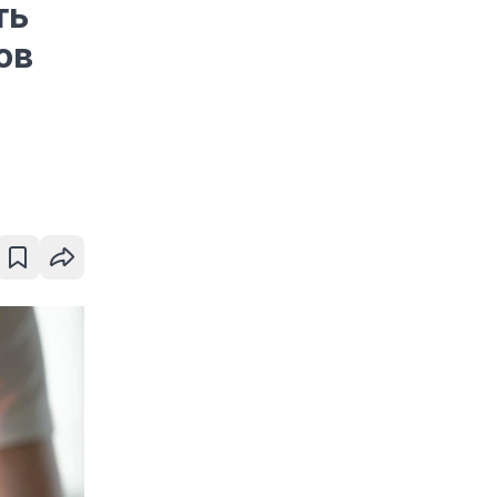
ть
ов