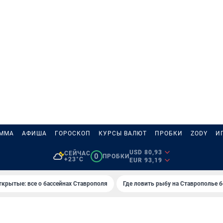
АММА
АФИША
ГОРОСКОП
КУРСЫ ВАЛЮТ
ПРОБКИ
ZODY
И
USD 80,93
СЕЙЧАС
0
ПРОБКИ
+23°C
EUR 93,19
ткрытые: все о бассейнах Ставрополя
Где ловить рыбу на Ставрополье 