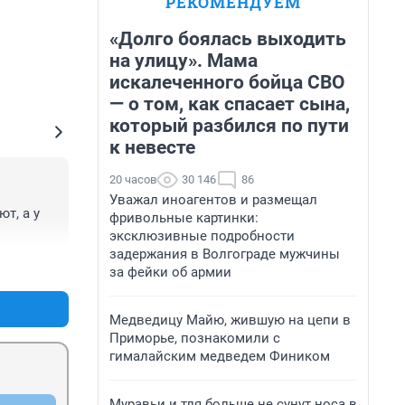
РЕКОМЕНДУЕМ
«Долго боялась выходить
на улицу». Мама
искалеченного бойца СВО
— о том, как спасает сына,
который разбился по пути
к невесте
20 часов
30 146
86
Уважал иноагентов и размещал
, а у 
фривольные картинки:
эксклюзивные подробности
задержания в Волгограде мужчины
+0
–0
за фейки об армии
Медведицу Майю, жившую на цепи в
Приморье, познакомили с
гималайским медведем Фиником
Муравьи и тля больше не сунут носа в