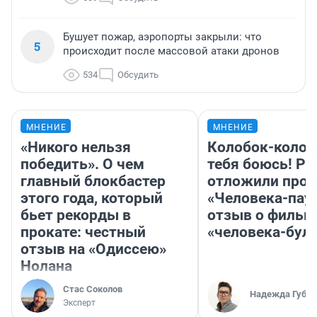
Бушует пожар, аэропорты закрыли: что
5
происходит после массовой атаки дронов
534
Обсудить
МНЕНИЕ
МНЕНИЕ
«Никого нельзя
Колобок-колобо
победить». О чем
тебя боюсь! Ра
главный блокбастер
отложили прок
этого года, который
«Человека-пау
бьет рекорды в
отзыв о фильм
прокате: честный
«человека-бул
отзыв на «Одиссею»
Нолана
Стас Соколов
Надежда Губар
Эксперт