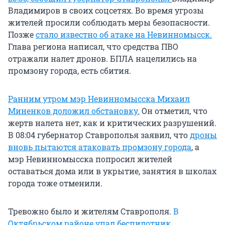
Владимиров в своих соцсетях. Во время угрозы
жителей просили соблюдать меры безопасности.
Позже
стало известно об атаке на Невинномысск.
Глава региона написал, что средства ПВО
отражали налет дронов. БПЛА нацелились на
промзону города, есть сбития.
Ранним утром мэр Невинномысска Михаил
Миненков доложил обстановку.
Он отметил, что
жертв налета нет, как и критических разрушений.
В 08:04 губернатор Ставрополья заявил, что
дроны
вновь пытаются атаковать промзону города
, а
мэр Невинномысска попросил жителей
оставаться дома или в укрытие, занятия в школах
города тоже отменили.
Тревожно было и жителям Ставрополя.
В
Октябрьском районе упал беспилотник.