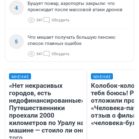
Бушует пожар, аэропорты закрыли: что
4
происходит после массовой атаки дронов
541
Обсудить
Что мешает получать большую пенсию:
5
список главных ошибок
541
Обсудить
МНЕНИЕ
МНЕНИЕ
«Нет некрасивых
Колобок-колобо
городов, есть
тебя боюсь! Ра
недофинансированные».
отложили прок
Путешественники
«Человека-пау
проехали 2000
отзыв о фильм
километров по Уралу на
«человека-бул
машине — стоило ли оно
того