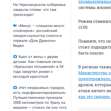
промышленных 
На Черноморском побережье
системы жизнео
закрыли пляжи: что там
происходит
Режим отменили 
«Минус — слишком много
13:00.
спойлеров»: российский
ниндзя-скульптор снялся в
сериале «Дом Дракона».
Помните, что с
Видео
стоит подходит
быть опасно.
Ушел от жены с двумя
детьми. Как главный качок
В регионе такж
«Уральских пельменей» в 54
года закрутил роман с
Министерство э
молодой красоткой
предупреждало
,
дронов, которые
«Нет некрасивых городов,
атаки ничего не
есть недофинансированные».
как это связано
Путешественники проехали
2000 километров по Уралу на
машине — стоило ли оно того