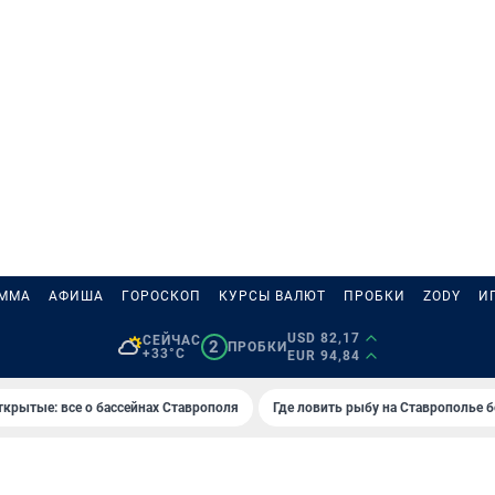
АММА
АФИША
ГОРОСКОП
КУРСЫ ВАЛЮТ
ПРОБКИ
ZODY
И
USD 82,17
СЕЙЧАС
2
ПРОБКИ
+33°C
EUR 94,84
ткрытые: все о бассейнах Ставрополя
Где ловить рыбу на Ставрополье 