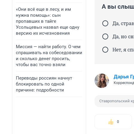
А вы слыш
«Они всё еще в лесу, и им
нужна помощь»: сын
пропавших в тайге
Да, стр
Усольцевых назвал еще одну
версию их исчезновения
Да, но сн
Миссия — найти работу. О чем
Нет, я сп
спрашивать на собеседовании
и сколько денег просить,
чтобы вас точно взяли
Дарья Г
Переводы россиян начнут
Корреспонд
блокировать по одной
причине: подробности
Ставропольский к
0