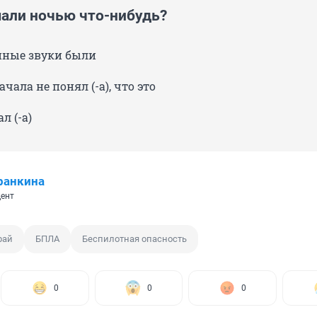
али ночью что-нибудь?
анные звуки были
ачала не понял (-а), что это
ал (-а)
ранкина
ент
рай
БПЛА
Беспилотная опасность
0
0
0