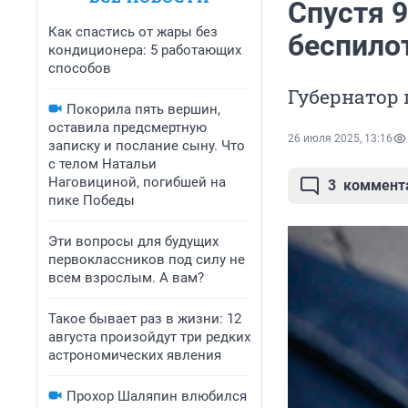
Спустя 9
Как спастись от жары без
беспило
кондиционера: 5 работающих
способов
Губернатор 
Покорила пять вершин,
оставила предсмертную
26 июля 2025, 13:16
записку и послание сыну. Что
с телом Натальи
Наговициной, погибшей на
3
коммент
пике Победы
Эти вопросы для будущих
первоклассников под силу не
всем взрослым. А вам?
Такое бывает раз в жизни: 12
августа произойдут три редких
астрономических явления
Прохор Шаляпин влюбился