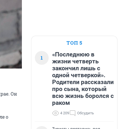
ТОП 5
«Последнюю в
1
жизни четверть
закончил лишь с
одной четверкой».
Родители рассказали
про сына, который
рае. Он
всю жизнь боролся с
раком
4 209
Обсудить
ле о