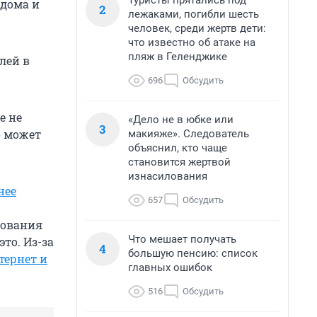
Туристы прятались под
 дома и
2
лежаками, погибли шесть
человек, среди жертв дети:
что известно об атаке на
пляж в Геленджике
лей в
696
Обсудить
е не
«Дело не в юбке или
3
о может
макияже». Следователь
объяснил, кто чаще
становится жертвой
изнасилования
нее
657
Обсудить
зования
Что мешает получать
то. Из-за
4
большую пенсию: список
тернет и
главных ошибок
516
Обсудить