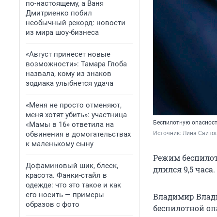
по-настоящему, а Ваня
Дмитриенко побил
необычный рекорд: новости
из мира шоу-бизнеса
«Август принесет новые
возможности»: Тамара Глоба
назвала, кому из знаков
зодиака улыбнется удача
«Меня не просто отменяют,
меня хотят убить»: участница
Беспилотную опасност
«Мамы в 16» ответила на
обвинения в домогательствах
Источник: 
Лина Саитов
к маленькому сыну
Режим беспилот
Дофаминовый шик, блеск,
длился 9,5 часа.
красота. Фанки-стайл в
одежде: что это такое и как
его носить — примеры
Владимир Влади
образов с фото
беспилотной оп