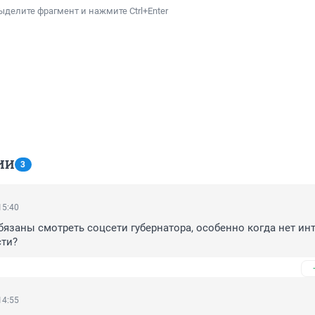
ыделите фрагмент и нажмите Ctrl+Enter
ИИ
3
15:40
обязаны смотреть соцсети губернатора, особенно когда нет инт
сти?
14:55