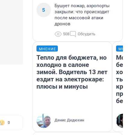
Бушует пожар, аэропорты
5
закрыли: что происходит
после массовой атаки
дронов
508
Обсудить
МНЕНИЕ
МНЕНИ
Тепло для бюджета, но
Мой б
холодно в салоне
береж
зимой. Водитель 13 лет
хотел
ездит на электрокаре:
тысяч
плюсы и минусы
креди
приех
безоп
Денис Дедюхин
0