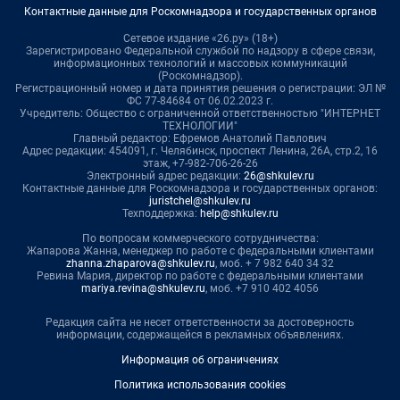
Контактные данные для Роскомнадзора и государственных органов
Сетевое издание «26.ру» (18+)
Зарегистрировано Федеральной службой по надзору в сфере связи,
информационных технологий и массовых коммуникаций
(Роскомнадзор).
Регистрационный номер и дата принятия решения о регистрации: ЭЛ №
ФС 77-84684 от 06.02.2023 г.
Учредитель: Общество с ограниченной ответственностью "ИНТЕРНЕТ
ТЕХНОЛОГИИ"
Главный редактор: Ефремов Анатолий Павлович
Адрес редакции: 454091, г. Челябинск, проспект Ленина, 26А, стр.2, 16
этаж, +7-982-706-26-26
Электронный адрес редакции:
26@shkulev.ru
Контактные данные для Роскомнадзора и государственных органов:
juristchel@shkulev.ru
Техподдержка:
help@shkulev.ru
По вопросам коммерческого сотрудничества:
Жапарова Жанна, менеджер по работе с федеральными клиентами
zhanna.zhaparova@shkulev.ru
, моб. + 7 982 640 34 32
Ревина Мария, директор по работе с федеральными клиентами
mariya.revina@shkulev.ru
, моб. +7 910 402 4056
Редакция сайта не несет ответственности за достоверность
информации, содержащейся в рекламных объявлениях.
Информация об ограничениях
Политика использования cookies