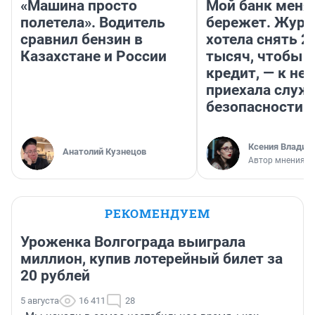
«Машина просто
Мой банк меня
полетела». Водитель
бережет. Журн
сравнил бензин в
хотела снять 2
Казахстане и России
тысяч, чтобы п
кредит, — к не
приехала служ
безопасности
Ксения Владим
Анатолий Кузнецов
Автор мнения
РЕКОМЕНДУЕМ
Уроженка Волгограда выиграла
миллион, купив лотерейный билет за
20 рублей
5 августа
16 411
28