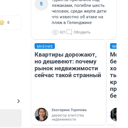
5
лежаками, погибли шесть
человек, среди жертв дети:
что известно об атаке на
пляж в Геленджике
0
621
Обсудить
МНЕНИЕ
МНЕНИ
Квартиры дорожают,
Мой б
но дешевеют: почему
береж
рынок недвижимости
хотел
сейчас такой странный
тысяч
креди
приех
безоп
Екатерина Торопова
директор агентства
недвижимости