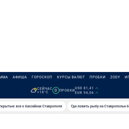
АММА
АФИША
ГОРОСКОП
КУРСЫ ВАЛЮТ
ПРОБКИ
ZODY
И
USD 81,41
СЕЙЧАС
0
ПРОБКИ
+18°C
EUR 94,06
ткрытые: все о бассейнах Ставрополя
Где ловить рыбу на Ставрополье 