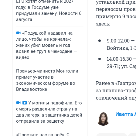
ЕГЭ хотят отменить к 2027
установкой при
году: в Госдуме уже
переносом пров
придумали замену. Новости 6
примерно 9 часо
августа
здесь:
«Подушкой надавил на
лицо, чтобы не кричала»:
9.00-12.00 —
жених убил модель и год
Войтика, 1-3
возил ее труп в чемодане —
видео
14.00-16.30 
29-71; ул. Са
Премьер‑министр Монголии
примет участие в
Ранее в «Газпр
экономическом форуме во
Владивостоке
за планово-про
отключений оп
У могилы педофила. Его
смерть разделила страну на
Иветта 
два лагеря, а защитника детей
отправила за решетку
«Простите нас за всё». С