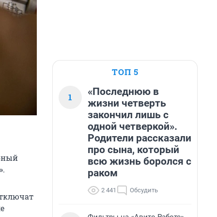
ТОП 5
«Последнюю в
1
жизни четверть
закончил лишь с
одной четверкой».
Родители рассказали
про сына, который
обный
всю жизнь боролся с
».
раком
2 441
Обсудить
отключат
ле