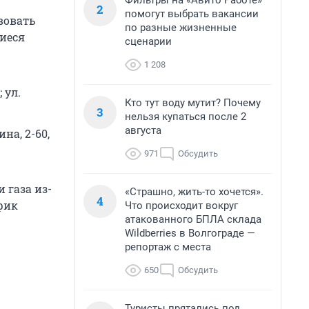
Фильтры на «Авито Работе»
2
помогут выбрать вакансии
вовать
по разные жизненные
щиеся
сценарии
1 208
 ул.
Кто тут воду мутит? Почему
3
нельзя купаться после 2
августа
ина, 2-60,
971
Обсудить
 газа из-
«Страшно, жить-то хочется».
4
фик
Что происходит вокруг
атакованного БПЛА склада
Wildberries в Волгограде —
репортаж с места
650
Обсудить
Туристы прятались под