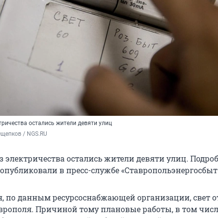
тричества остались жители девяти улиц
Ощепков / NGS.RU
ез электричества остались жители девяти улиц. Подр
, опубликовали в пресс-службе «Ставропольэнергосбыт
еля, по данным ресурсоснабжающей организации, свет 
аврополя. Причиной тому плановые работы, в том чис