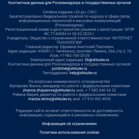
Контактные данные для Роскомнадзора и государственных органов
Сетевое издание «26.ру» (18+)
Зарегистрировано Федеральной службой по надзору в сфере связи,
информационных технологий и массовых коммуникаций
(Роскомнадзор).
Регистрационный номер и дата принятия решения о регистрации: ЭЛ №
ФС 77-84684 от 06.02.2023 г.
Учредитель: Общество с ограниченной ответственностью "ИНТЕРНЕТ
ТЕХНОЛОГИИ"
Главный редактор: Ефремов Анатолий Павлович
Адрес редакции: 454091, г. Челябинск, проспект Ленина, 26А, стр.2, 16
этаж, +7-982-706-26-26
Электронный адрес редакции:
26@shkulev.ru
Контактные данные для Роскомнадзора и государственных органов:
juristchel@shkulev.ru
Техподдержка:
help@shkulev.ru
По вопросам коммерческого сотрудничества:
Жапарова Жанна, менеджер по работе с федеральными клиентами
zhanna.zhaparova@shkulev.ru
, моб. + 7 982 640 34 32
Ревина Мария, директор по работе с федеральными клиентами
mariya.revina@shkulev.ru
, моб. +7 910 402 4056
Редакция сайта не несет ответственности за достоверность
информации, содержащейся в рекламных объявлениях.
Информация об ограничениях
Политика использования cookies