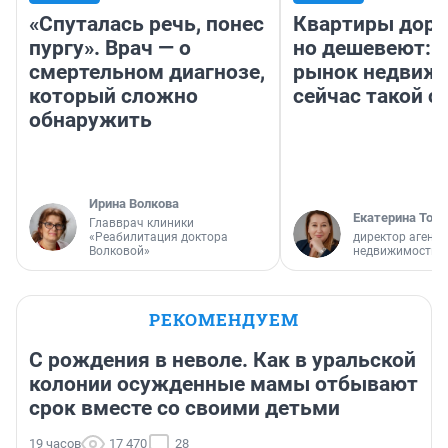
«Спуталась речь, понес
Квартиры дор
пургу». Врач — о
но дешевеют: 
смертельном диагнозе,
рынок недвиж
который сложно
сейчас такой 
обнаружить
Ирина Волкова
Екатерина Торо
Главврач клиники
«Реабилитация доктора
директор агентс
Волковой»
недвижимости
РЕКОМЕНДУЕМ
С рождения в неволе. Как в уральской
колонии осужденные мамы отбывают
срок вместе со своими детьми
19 часов
17 470
28