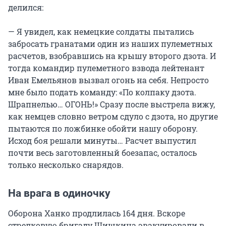
делился:
— Я увидел, как немецкие солдаты пытались
забросать гранатами один из наших пулеметных
расчетов, взобравшись на крышу второго дзота. И
тогда командир пулеметного взвода лейтенант
Иван Емельянов вызвал огонь на себя. Непросто
мне было подать команду: «По колпаку дзота.
Шрапнелью… ОГОНЬ!» Сразу после выстрела вижу,
как немцев словно ветром сдуло с дзота, но другие
пытаются по ложбинке обойти нашу оборону.
Исход боя решали минуты… Расчет выпустил
почти весь заготовленный боезапас, осталось
только несколько снарядов.
На врага в одиночку
Оборона Ханко продлилась 164 дня. Вскоре
стрелковую бригаду Шишкина эвакуировали в