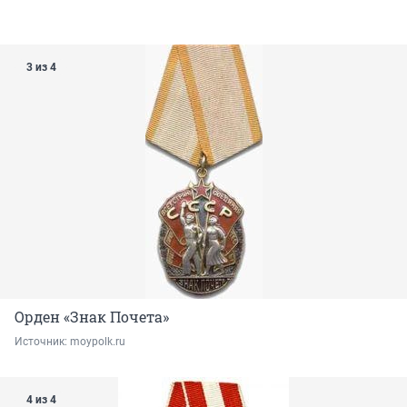
3 из 4
Орден «Знак Почета»
Источник: 
moypolk.ru 
4 из 4