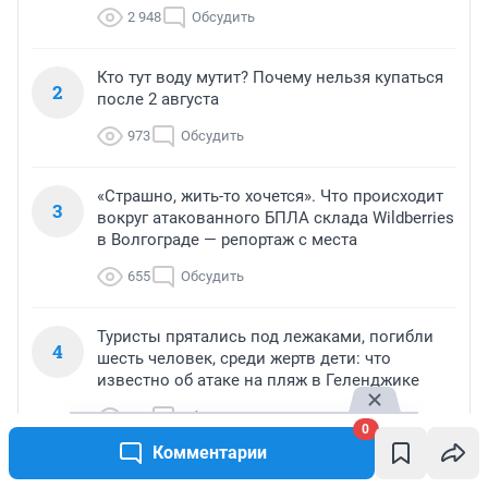
2 948
Обсудить
Кто тут воду мутит? Почему нельзя купаться
2
после 2 августа
973
Обсудить
«Страшно, жить-то хочется». Что происходит
3
вокруг атакованного БПЛА склада Wildberries
в Волгограде — репортаж с места
655
Обсудить
Туристы прятались под лежаками, погибли
4
шесть человек, среди жертв дети: что
известно об атаке на пляж в Геленджике
645
Обсудить
0
Комментарии
«Дело не в юбке или макияже». Следователь