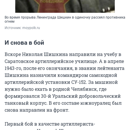
Во время прорыва Ленинграда Шишкин в одиночку рассеял противника
огнем
Источник: 
moypolk.ru 
И снова в бой
Вскоре Николая Шишкина направили на учебу в
Саратовское артиллерийское училище. А в апреле
1943-го
, после его окончания, в звании лейтенанта
Шишкина назначили командиром самоходной
артиллерийской установки СУ-152. За машиной
нужно было ехать в родной Челябинск, где
формировался
30-й Уральский
добровольческий
танковый корпус. В его составе южноуралец был
снова направлен на фронт.
Первый бой в качестве артиллериста-