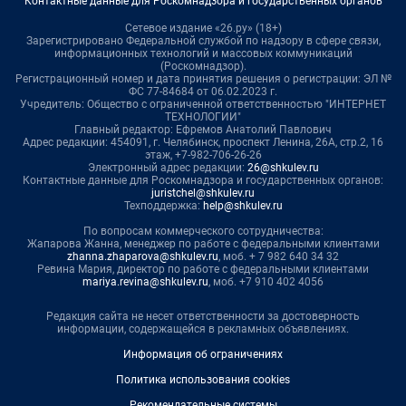
Контактные данные для Роскомнадзора и государственных органов
Сетевое издание «26.ру» (18+)
Зарегистрировано Федеральной службой по надзору в сфере связи,
информационных технологий и массовых коммуникаций
(Роскомнадзор).
Регистрационный номер и дата принятия решения о регистрации: ЭЛ №
ФС 77-84684 от 06.02.2023 г.
Учредитель: Общество с ограниченной ответственностью "ИНТЕРНЕТ
ТЕХНОЛОГИИ"
Главный редактор: Ефремов Анатолий Павлович
Адрес редакции: 454091, г. Челябинск, проспект Ленина, 26А, стр.2, 16
этаж, +7-982-706-26-26
Электронный адрес редакции:
26@shkulev.ru
Контактные данные для Роскомнадзора и государственных органов:
juristchel@shkulev.ru
Техподдержка:
help@shkulev.ru
По вопросам коммерческого сотрудничества:
Жапарова Жанна, менеджер по работе с федеральными клиентами
zhanna.zhaparova@shkulev.ru
, моб. + 7 982 640 34 32
Ревина Мария, директор по работе с федеральными клиентами
mariya.revina@shkulev.ru
, моб. +7 910 402 4056
Редакция сайта не несет ответственности за достоверность
информации, содержащейся в рекламных объявлениях.
Информация об ограничениях
Политика использования cookies
Рекомендательные системы