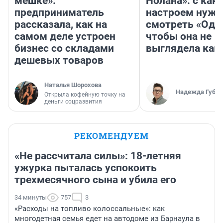
мешке»:
Нолана»: с как
предприниматель
настроем нужн
рассказала, как на
смотреть «Оди
самом деле устроен
чтобы она не
бизнес со складами
выглядела как
дешевых товаров
Наталья Шорохова
Надежда Губар
Открыла кофейную точку на
деньги соцразвития
РЕКОМЕНДУЕМ
«Не рассчитала силы»: 18-летняя
ужурка пыталась успокоить
трехмесячного сына и убила его
34 минуты
757
3
«Расходы на топливо колоссальные»: как
многодетная семья едет на автодоме из Барнаула в