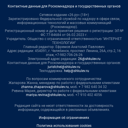
Контактные данные для Роскомнадзора и государственных органов
Сетевое издание «26.ру» (18+)
Зарегистрировано Федеральной службой по надзору в сфере связи,
информационных технологий и массовых коммуникаций
(Роскомнадзор).
Регистрационный номер и дата принятия решения о регистрации: ЭЛ №
ФС 77-84684 от 06.02.2023 г.
Учредитель: Общество с ограниченной ответственностью "ИНТЕРНЕТ
ТЕХНОЛОГИИ"
Главный редактор: Ефремов Анатолий Павлович
Адрес редакции: 454091, г. Челябинск, проспект Ленина, 26А, стр.2, 16
этаж, +7-982-706-26-26
Электронный адрес редакции:
26@shkulev.ru
Контактные данные для Роскомнадзора и государственных органов:
juristchel@shkulev.ru
Техподдержка:
help@shkulev.ru
По вопросам коммерческого сотрудничества:
Жапарова Жанна, менеджер по работе с федеральными клиентами
zhanna.zhaparova@shkulev.ru
, моб. + 7 982 640 34 32
Ревина Мария, директор по работе с федеральными клиентами
mariya.revina@shkulev.ru
, моб. +7 910 402 4056
Редакция сайта не несет ответственности за достоверность
информации, содержащейся в рекламных объявлениях.
Информация об ограничениях
Политика использования cookies