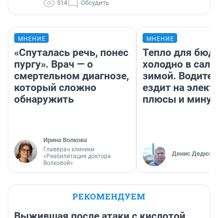
514
Обсудить
МНЕНИЕ
МНЕНИЕ
«Спуталась речь, понес
Тепло для бюд
пургу». Врач — о
холодно в сало
смертельном диагнозе,
зимой. Водител
который сложно
ездит на элект
обнаружить
плюсы и мину
Ирина Волкова
Главврач клиники
Денис Дедюхи
«Реабилитация доктора
Волковой»
РЕКОМЕНДУЕМ
Выжившая после атаки с кислотой