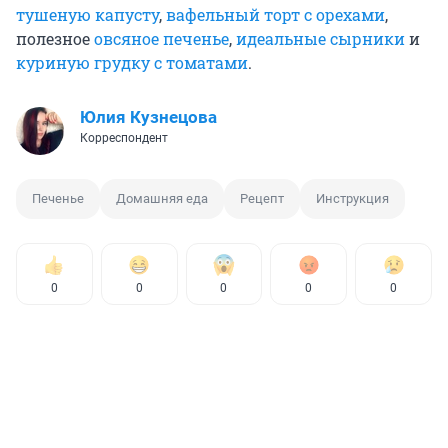
тушеную капусту
,
вафельный торт с орехами
,
полезное
овсяное печенье
,
идеальные сырники
и
куриную грудку с томатами
.
Юлия Кузнецова
Корреспондент
Печенье
Домашняя еда
Рецепт
Инструкция
0
0
0
0
0