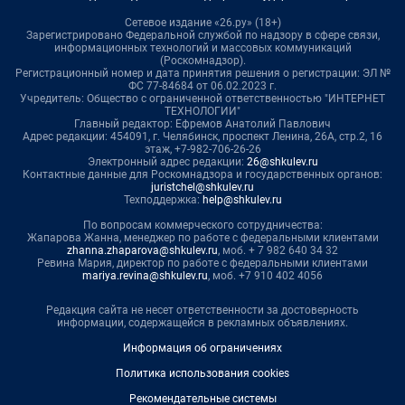
Сетевое издание «26.ру» (18+)
Зарегистрировано Федеральной службой по надзору в сфере связи,
информационных технологий и массовых коммуникаций
(Роскомнадзор).
Регистрационный номер и дата принятия решения о регистрации: ЭЛ №
ФС 77-84684 от 06.02.2023 г.
Учредитель: Общество с ограниченной ответственностью "ИНТЕРНЕТ
ТЕХНОЛОГИИ"
Главный редактор: Ефремов Анатолий Павлович
Адрес редакции: 454091, г. Челябинск, проспект Ленина, 26А, стр.2, 16
этаж, +7-982-706-26-26
Электронный адрес редакции:
26@shkulev.ru
Контактные данные для Роскомнадзора и государственных органов:
juristchel@shkulev.ru
Техподдержка:
help@shkulev.ru
По вопросам коммерческого сотрудничества:
Жапарова Жанна, менеджер по работе с федеральными клиентами
zhanna.zhaparova@shkulev.ru
, моб. + 7 982 640 34 32
Ревина Мария, директор по работе с федеральными клиентами
mariya.revina@shkulev.ru
, моб. +7 910 402 4056
Редакция сайта не несет ответственности за достоверность
информации, содержащейся в рекламных объявлениях.
Информация об ограничениях
Политика использования cookies
Рекомендательные системы