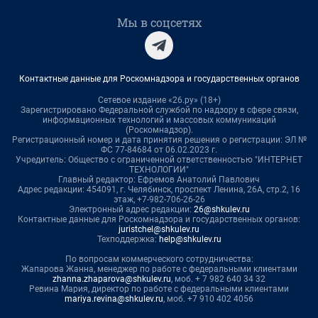
Мы в соцсетях
Контактные данные для Роскомнадзора и государственных органов
Сетевое издание «26.ру» (18+)
Зарегистрировано Федеральной службой по надзору в сфере связи,
информационных технологий и массовых коммуникаций
(Роскомнадзор).
Регистрационный номер и дата принятия решения о регистрации: ЭЛ №
ФС 77-84684 от 06.02.2023 г.
Учредитель: Общество с ограниченной ответственностью "ИНТЕРНЕТ
ТЕХНОЛОГИИ"
Главный редактор: Ефремов Анатолий Павлович
Адрес редакции: 454091, г. Челябинск, проспект Ленина, 26А, стр.2, 16
этаж, +7-982-706-26-26
Электронный адрес редакции:
26@shkulev.ru
Контактные данные для Роскомнадзора и государственных органов:
juristchel@shkulev.ru
Техподдержка:
help@shkulev.ru
По вопросам коммерческого сотрудничества:
Жапарова Жанна, менеджер по работе с федеральными клиентами
zhanna.zhaparova@shkulev.ru
, моб. + 7 982 640 34 32
Ревина Мария, директор по работе с федеральными клиентами
mariya.revina@shkulev.ru
, моб. +7 910 402 4056