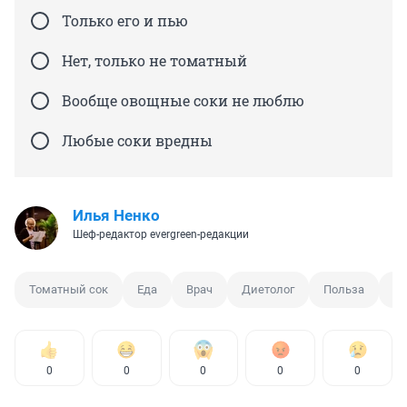
Только его и пью
Нет, только не томатный
Вообще овощные соки не люблю
Любые соки вредны
Илья Ненко
Шеф-редактор evergreen-редакции
Томатный сок
Еда
Врач
Диетолог
Польза
Вр
0
0
0
0
0