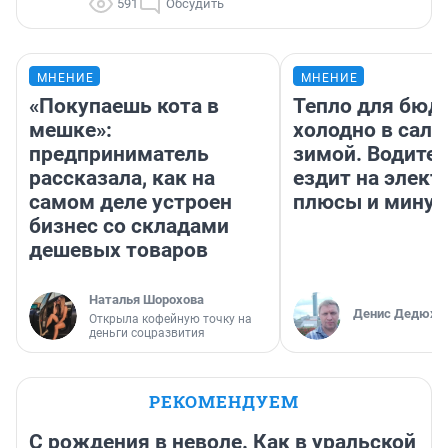
591
Обсудить
МНЕНИЕ
МНЕНИЕ
«Покупаешь кота в
Тепло для бюд
мешке»:
холодно в сало
предприниматель
зимой. Водител
рассказала, как на
ездит на элект
самом деле устроен
плюсы и мину
бизнес со складами
дешевых товаров
Наталья Шорохова
Денис Дедюхи
Открыла кофейную точку на
деньги соцразвития
РЕКОМЕНДУЕМ
С рождения в неволе. Как в уральской