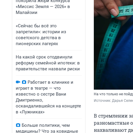
покорила жюри конкурса
«Миссис Земля — 2026» в
Малайзии
«Сейчас бы всё это
запретили»: истории из
советского детства в
пионерских лагерях
На какой срок отодвинули
реформу семейной ипотеки: в
правительстве назвали риски
Работает в клинике и
играет в театре — что
известно о сестре Вани
На что только не пой
Дмитриенко,
Источник: 
Дарья Селен
оскандалившейся на концерте
в «Лужниках»
В стремлении з
разномастные о
Больше политики, чем
нахваливают ди
медицины? Что за ковидные