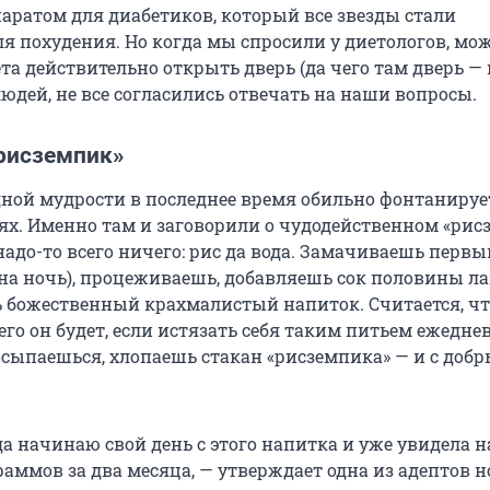
паратом для диабетиков, который все звезды стали
ля похудения. Но когда мы спросили у диетологов, мо
а действительно открыть дверь (да чего там дверь — 
юдей, не все согласились отвечать на наши вопросы.
«рисземпик»
ной мудрости в последнее время обильно фонтанируе
ях. Именно там и заговорили о чудодейственном «рис
надо-то всего ничего: рис да вода. Замачиваешь первы
на ночь), процеживаешь, добавляешь сок половины л
 божественный крахмалистый напиток. Считается, чт
го он будет, если истязать себя таким питьем ежеднев
сыпаешься, хлопаешь стакан «рисземпика» — и с доб
да начинаю свой день с этого напитка и уже увидела н
аммов за два месяца, — утверждает одна из адептов 