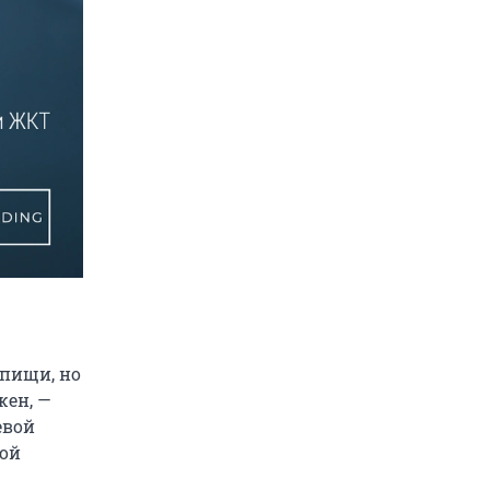
 пищи, но
жен, —
евой
ной