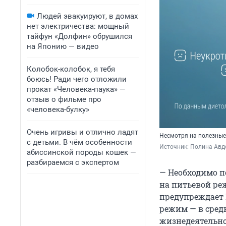
Людей эвакуируют, в домах
нет электричества: мощный
тайфун «Долфин» обрушился
на Японию — видео
Колобок-колобок, я тебя
боюсь! Ради чего отложили
прокат «Человека-паука» —
отзыв о фильме про
«человека-булку»
Очень игривы и отлично ладят
Несмотря на полезные
с детьми. В чём особенности
Источник: 
Полина Авд
абиссинской породы кошек —
разбираемся с экспертом
— Необходимо п
на питьевой ре
предупреждает 
режим — в сред
жизнедеятельно