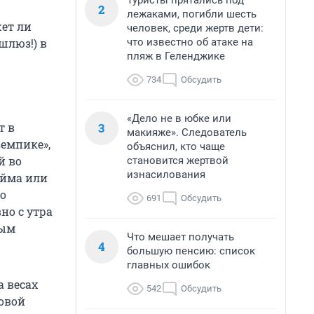
Туристы прятались под
2
лежаками, погибли шесть
жет ли
человек, среди жертв дети:
что известно об атаке на
шлюз!) в
пляж в Геленджике
734
Обсудить
«Дело не в юбке или
3
т в
макияже». Следователь
земпике»,
объяснил, кто чаще
й во
становится жертвой
изнасилования
айма или
о
691
Обсудить
но с утра
рым
Что мешает получать
4
большую пенсию: список
главных ошибок
а весах
542
Обсудить
новой