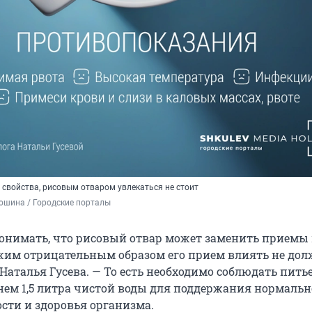
 свойства, рисовым отваром увлекаться не стоит
ошина / Городские порталы
онимать, что рисовый отвар может заменить приемы
жим отрицательным образом его прием влиять не дол
Наталья Гусева. — То есть необходимо соблюдать пить
нем 1,5 литра чистой воды для поддержания нормаль
сти и здоровья организма.