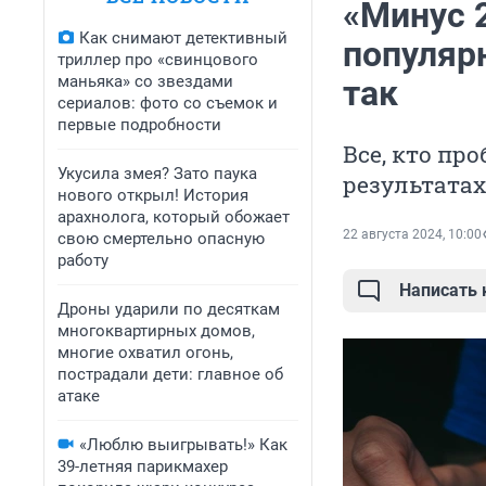
«Минус 2
Как снимают детективный
популярн
триллер про «свинцового
маньяка» со звездами
так
сериалов: фото со съемок и
первые подробности
Все, кто пр
Укусила змея? Зато паука
результатах
нового открыл! История
арахнолога, который обожает
22 августа 2024, 10:00
свою смертельно опасную
работу
Написать
Дроны ударили по десяткам
многоквартирных домов,
многие охватил огонь,
пострадали дети: главное об
атаке
«Люблю выигрывать!» Как
39-летняя парикмахер