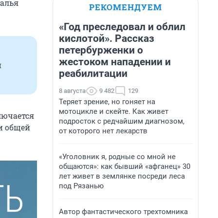
талья
РЕКОМЕНДУЕМ
«Год преследовал и облил
кислотой». Рассказ
петербурженки о
жестоком нападении и
и
реабилитации
8 августа
9 482
129
Теряет зрение, но гоняет на
мотоцикле и скейте. Как живет
лючается
подросток с редчайшим диагнозом,
и общей
от которого нет лекарств
«Уголовник я, родные со мной не
общаются»: как бывший «афганец» 30
лет живет в землянке посреди леса
под Рязанью
Автор фантастического трехтомника