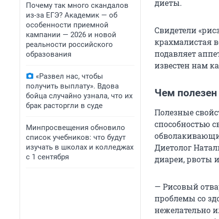
диеты.
Почему так много скандалов
из-за ЕГЭ? Академик — об
особенности приемной
Свидетели «рис
кампании — 2026 и новой
крахмалистая в
реальности российского
подавляет аппет
образования
известен нам к
«Развел нас, чтобы
получить выплату». Вдова
Чем полезен
бойца случайно узнала, что их
брак расторгли в суде
Полезные свойст
способностью с
Минпросвещения обновило
обволакивающие
список учебников: что будут
Диетолог Наталь
изучать в школах и колледжах
с 1 сентября
диареи, рвоты 
— Рисовый отва
проблемы со зд
нежелательно и