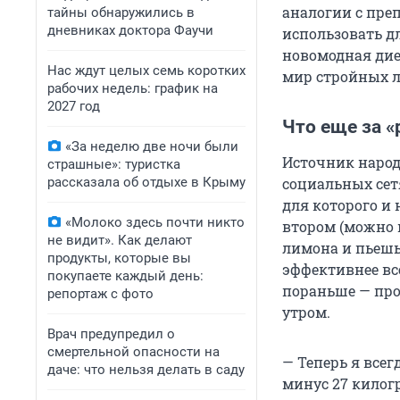
аналогии с пре
тайны обнаружились в
дневниках доктора Фаучи
использовать д
новомодная диет
Нас ждут целых семь коротких
мир стройных л
рабочих недель: график на
2027 год
Что еще за 
«За неделю две ночи были
Источник народ
страшные»: туристка
рассказала об отдыхе в Крыму
социальных сет
для которого и 
«Молоко здесь почти никто
втором (можно 
не видит». Как делают
лимона и пьешь
продукты, которые вы
эффективнее все
покупаете каждый день:
пораньше — про
репортаж с фото
утром.
Врач предупредил о
смертельной опасности на
— Теперь я всег
даче: что нельзя делать в саду
минус 27 килогр