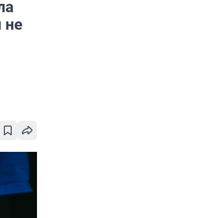
ла
 не