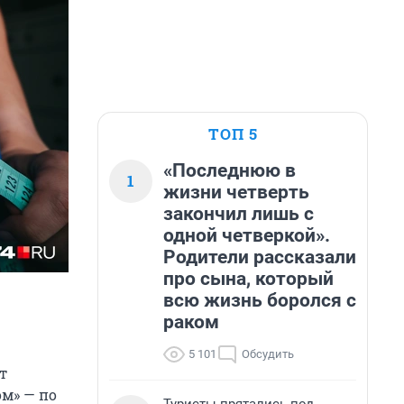
ТОП 5
«Последнюю в
1
жизни четверть
закончил лишь с
одной четверкой».
Родители рассказали
про сына, который
всю жизнь боролся с
раком
5 101
Обсудить
т
м» — по