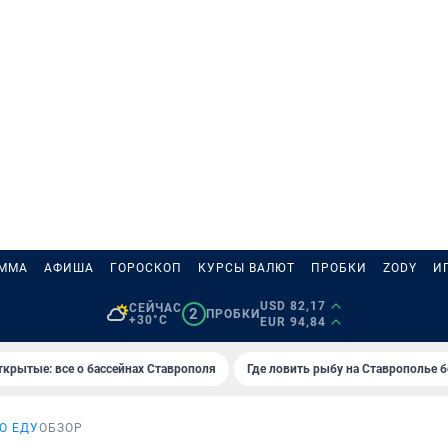
АММА
АФИША
ГОРОСКОП
КУРСЫ ВАЛЮТ
ПРОБКИ
ZODY
И
USD 82,17
СЕЙЧАС
2
ПРОБКИ
+30°C
EUR 94,84
ткрытые: все о бассейнах Ставрополя
Где ловить рыбу на Ставрополье 
О ЕДУ
ОБЗОР