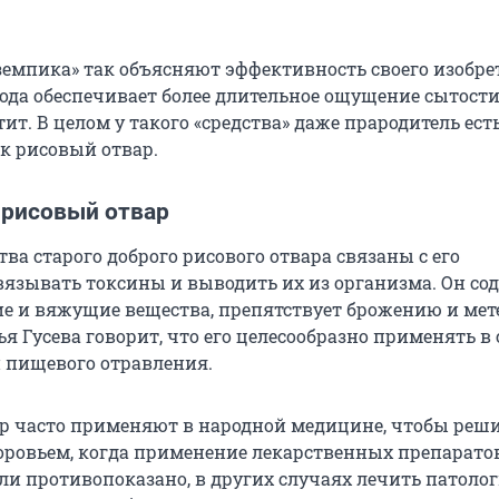
земпика» так объясняют эффективность своего изобре
ода обеспечивает более длительное ощущение сытости
ит. В целом у такого «средства» даже прародитель ест
ак рисовый отвар.
 рисовый отвар
ва старого доброго рисового отвара связаны с его
вязывать токсины и выводить их из организма. Он со
 и вяжущие вещества, препятствует брожению и мет
я Гусева говорит, что его целесообразно применять в
и пищевого отравления.
р часто применяют в народной медицине, чтобы реш
оровьем, когда применение лекарственных препарато
ли противопоказано, в других случаях лечить патоло