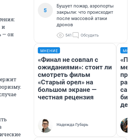
Бушует пожар, аэропорты
5
закрыли: что происходит
после массовой атаки
тения:
дронов
 и
ь — он
541
Обсудить
МНЕНИЕ
МНЕНИ
«Финал не совпал с
«Поку
ожиданиями»: стоит ли
мешке
смотреть фильм
предп
держит
«Старый орел» на
расска
еоризму.
большом экране —
самом
 случае
честная рецензия
бизне
дешев
ить
Надежда Губарь
в
гические