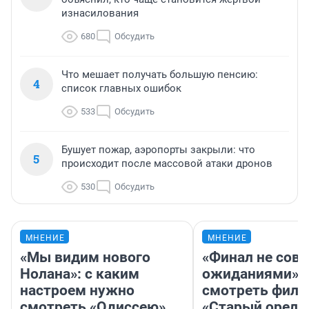
изнасилования
680
Обсудить
Что мешает получать большую пенсию:
4
список главных ошибок
533
Обсудить
Бушует пожар, аэропорты закрыли: что
5
происходит после массовой атаки дронов
530
Обсудить
МНЕНИЕ
МНЕНИЕ
«Мы видим нового
«Финал не совп
Нолана»: с каким
ожиданиями»: 
настроем нужно
смотреть фил
смотреть «Одиссею»,
«Старый орел» 