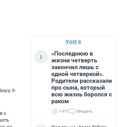
ТОП 5
«Последнюю в
1
жизни четверть
закончил лишь с
одной четверкой».
Родители рассказали
про сына, который
ешу, 9-
всю жизнь боролся с
раком
1 917
Обсудить
и о
вать
я, но