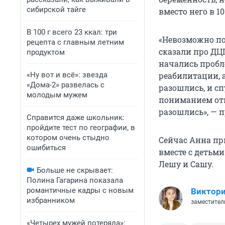
сибирской тайге
вместо него в 1
В 100 г всего 23 ккал: три
«Невозможно по
рецепта с главным летним
сказали про ДЦП
продуктом
начались пробле
«Ну вот и всё»: звезда
реабилитации, а
«Дома-2» развелась с
разошлись, и сп
молодым мужем
пониманием отн
разошлись», — 
Справится даже школьник:
пройдите тест по географии, в
котором очень стыдно
Сейчас Анна пр
ошибиться
вместе с детьми
Лешу и Сашу.
Больше не скрывает:
Полина Гагарина показала
романтичные кадры с новым
Виктори
избранником
заместител
«Четырех мужей потеряла»: