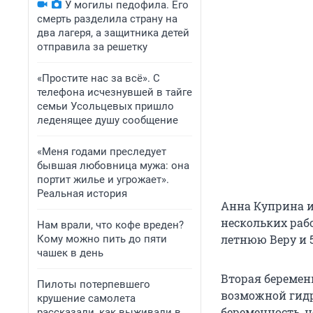
У могилы педофила. Его
смерть разделила страну на
два лагеря, а защитника детей
отправила за решетку
«Простите нас за всё». С
телефона исчезнувшей в тайге
семьи Усольцевых пришло
леденящее душу сообщение
«Меня годами преследует
бывшая любовница мужа: она
портит жилье и угрожает».
Реальная история
Анна Куприна и
нескольких рабо
Нам врали, что кофе вреден?
летнюю Веру и 
Кому можно пить до пяти
чашек в день
Вторая беремен
Пилоты потерпевшего
возможной гидр
крушение самолета
беременность, н
рассказали, как выживали в