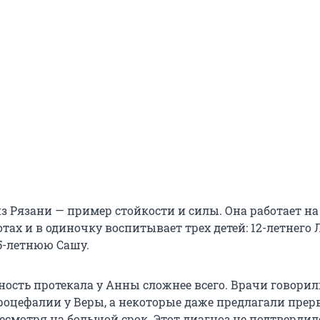
з Рязани — пример стойкости и силы. Она работает на
тах и в одиночку воспитывает трех детей: 12-летнего Л
5-летнюю Сашу.
ность протекала у Анны сложнее всего. Врачи говорил
оцефалии у Веры, а некоторые даже предлагали прер
есмотря на большой срок. Этот диагноз не подтвердилс