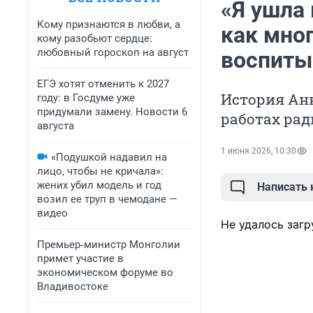
«Я ушла 
Кому признаются в любви, а
как мно
кому разобьют сердце:
любовный гороскоп на август
воспиты
ЕГЭ хотят отменить к 2027
История Анн
году: в Госдуме уже
придумали замену. Новости 6
работах рад
августа
1 июня 2026, 10:30
«Подушкой надавил на
лицо, чтобы не кричала»:
жених убил модель и год
Написать
возил ее труп в чемодане —
видео
Не удалось загр
Премьер‑министр Монголии
примет участие в
экономическом форуме во
Владивостоке