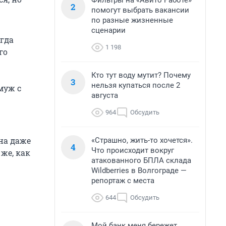
Фильтры на «Авито Работе»
2
помогут выбрать вакансии
по разные жизненные
сценарии
гда
1 198
го
Кто тут воду мутит? Почему
3
нельзя купаться после 2
муж с
августа
964
Обсудить
на даже
«Страшно, жить-то хочется».
4
Что происходит вокруг
же, как
атакованного БПЛА склада
Wildberries в Волгограде —
репортаж с места
644
Обсудить
Мой банк меня бережет.