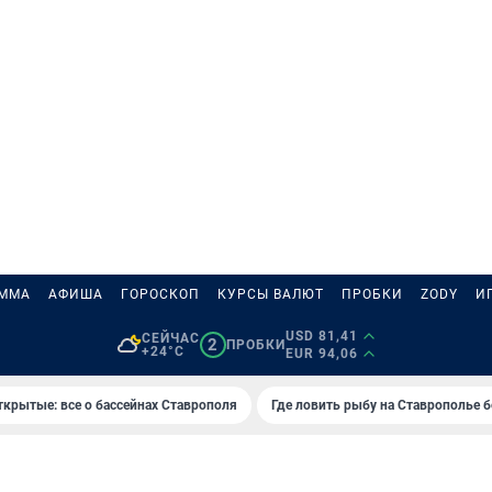
АММА
АФИША
ГОРОСКОП
КУРСЫ ВАЛЮТ
ПРОБКИ
ZODY
И
USD 81,41
СЕЙЧАС
2
ПРОБКИ
+24°C
EUR 94,06
ткрытые: все о бассейнах Ставрополя
Где ловить рыбу на Ставрополье 