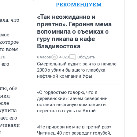
РЕКОМЕНДУЕМ
«Так неожиданно и
ала, что
приятно». Героиня мема
вспомнила о съемках с
амое
гуру пикапа в кафе
которое
Владивостока
го всем
его
6 часов
4 020
Обсудить
 его
Смертельный аудит: за что в начале
2000-х убили бывшего главбуха
нефтяной компании Уфы
лы, обе
«С гордостью говорю, что я
ниил
деревенский»: зачем северянин
осле
оставил нефтяную компанию и
 купила
переехал в глушь на Алтай
ает его
лачивали
«Не привози их мне в третий раз».
ы.
Читинец 40 лет разводит голубей,