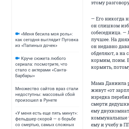
этому разговор
— Его никогда н
он слишком изб
собеседница. — 
«Меня бесила моя роль»:
лучшее. На днях
как сегодня выглядит Пуговка
из «Папиных дочек»
он недавно дава
обделяют, а на 
Круче сюжета любого
кормим, поим. Б
сериала: посмотрите, что
кормить, потому
стало с актерами «Санта-
Барбары»
Мама Даниила р
Множество сайтов враз стали
живут «от зарп
недоступны: массовый сбой
изредка переби
произошел в Рунете
смерти дедушки
ему двухкомнат
«У меня есть еще пять минут»:
коммунальные у
фельдшер скорой — о борьбе
ему и учебу в 
со смертью, самых сложных