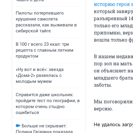
историю героя 
который завирус
Пилоты потерпевшего
разъяренный 14-
крушение самолета
рассказали, как выживали в
только его млад
сибирской тайге
припомню, верне
вошла только фр
В 100 г всего 23 ккал: три
рецепта с главным летним
В нашем недавн
продуктом
пор зол на мать
«Ну вот и всё»: звезда
он объясняет н
«Дома-2» развелась с
младшего брата 
молодым мужем
заботы.
Справится даже школьник:
пройдите тест по географии, в
Мы поговорили 
котором очень стыдно
версию.
ошибиться
Не удалось загр
Больше не скрывает:
Полина Гагарина показала