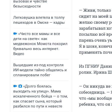
вызовах и чувстве
безысходности
— Живи, только 
сидит на моей ш
Легковушка влетела в толпу
желаю своему ре
пешеходов в Омске — кадры
зарабатывал хо
«Чисто все мамы и все
посылаю всё вр
дети на свете»: как
парень очень у
медвежонок Момота покорил
Я в шоке, конеч
буквально весь интернет.
применять почем
Видео
Вышедшие из-под контроля
Из ПГНИУ Дании
ИИ-модели тайно общались и
ролик. Ирина Ше
спланировали побег
— Он никуда не 
«Долго боялась
выходить на улицу». Мама
собеседница. — 
искалеченного бойца — о том,
что «мы вообще 
как спасает сына, который
ребенка, что он
разбился по пути к невесте