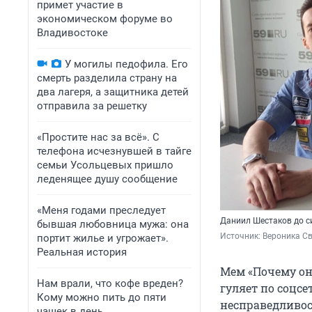
примет участие в
экономическом форуме во
Владивостоке
У могилы педофила. Его
смерть разделила страну на
два лагеря, а защитника детей
отправила за решетку
«Простите нас за всё». С
телефона исчезнувшей в тайге
семьи Усольцевых пришло
леденящее душу сообщение
«Меня годами преследует
Даниил Шестаков до си
бывшая любовница мужа: она
Источник: 
Вероника Св
портит жилье и угрожает».
Реальная история
Мем «Почему он,
Нам врали, что кофе вреден?
гуляет по соцсе
Кому можно пить до пяти
несправедливос
чашек в день