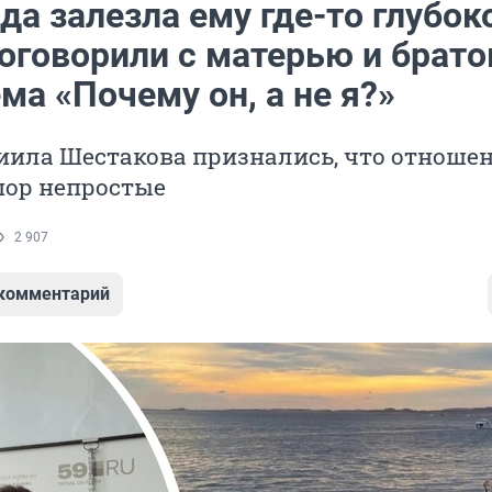
да залезла ему где-то глубок
поговорили с матерью и брат
ма «Почему он, а не я?»
иила Шестакова признались, что отношен
пор непростые
2 907
 комментарий