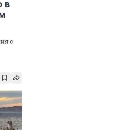
о в
ом
ия с