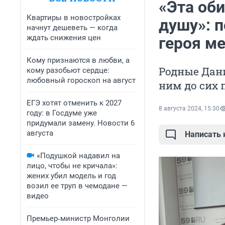
«Эта оби
Квартиры в новостройках
душу»: 
начнут дешеветь — когда
ждать снижения цен
героя ме
Кому признаются в любви, а
Родные Дан
кому разобьют сердце:
любовный гороскоп на август
ним до сих 
ЕГЭ хотят отменить к 2027
8 августа 2024, 15:30
году: в Госдуме уже
придумали замену. Новости 6
августа
Написать
«Подушкой надавил на
лицо, чтобы не кричала»:
жених убил модель и год
возил ее труп в чемодане —
видео
Премьер‑министр Монголии