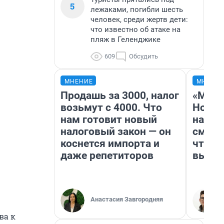
5
лежаками, погибли шесть
человек, среди жертв дети:
что известно об атаке на
пляж в Геленджике
609
Обсудить
МНЕНИЕ
МНЕНИ
Продашь за 3000, налог
«Мы в
возьмут с 4000. Что
Нолан
нам готовит новый
настр
налоговый закон — он
смотр
коснется импорта и
чтобы
даже репетиторов
выгля
Анастасия Завгородняя
ва к