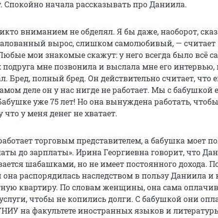
у. Спокойно начала рассказывать про Даниила.
икто вниманием не обделял. Я бы даже, наоборот, сказ
алованный вырос, слишком самолюбивый, — считает
Любые мои знакомые скажут: у него всегда было всё с
 подруга мне позвонила и выслала мне его интервью, 
л. Бред, полный бред. Он действительно считает, что е
самом деле он у нас нигде не работает. Мы с бабушкой 
абушке уже 75 лет! Но она вынуждена работать, чтобы
 что у меня денег не хватает.
аботает торговым представителем, а бабушка моет по
латы до зарплаты». Ирина Георгиевна говорит, что Да
вается шабашками, но не имеет постоянного дохода. П
 она распорядилась наследством в пользу Даниила и
ную квартиру. По словам женщины, она сама оплачив
слуги, чтобы не копились долги. С бабушкой они оп
ПГНИУ на факультете иностранных языков и литератур