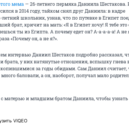
этого мема
— 26-летнего пермяка Даниила Шестакова. 
ился в 2014 году, тайком снял друг Даниила: в кадре
летний школьник, узнав, что по путевке в Египет пое
ший брат, кричит на мать: «Я в Египет хочу! Я тебе это
шься ты из Египта. А почему едет он? А-а-а-а-а! А не 
аза «Почему он, а не я?».
ем интервью Даниил Шестаков подробно рассказал, чт
 и брата, у них натянутые отношения, вспышку гнева 
акопившимися за годы обидами. Сам Даниил считает, 
много баловали, а он, наоборот, получал мало родите
с матерью и младшим братом Даниила, чтобы узнать
узить VIQEO