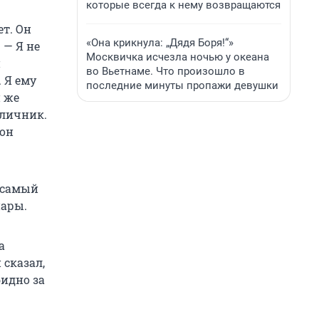
которые всегда к нему возвращаются
ет. Он
«Она крикнула: „Дядя Боря!“»
 — Я не
Москвичка исчезла ночью у океана
н
во Вьетнаме. Что произошло в
 Я ему
последние минуты пропажи девушки
 же
тличник.
 он
т самый
пары.
а
 сказал,
бидно за