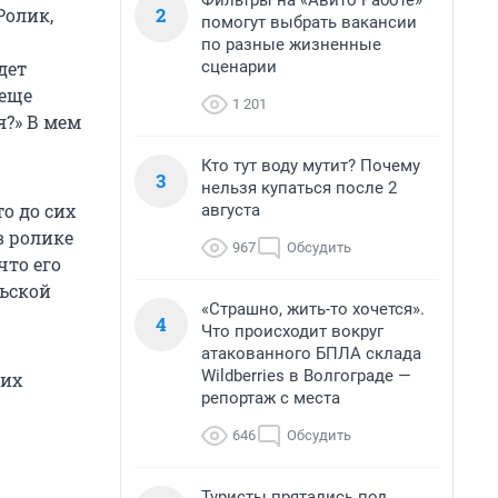
Фильтры на «Авито Работе»
2
Ролик,
помогут выбрать вакансии
по разные жизненные
сценарии
дет
 еще
1 201
я?» В мем
Кто тут воду мутит? Почему
3
нельзя купаться после 2
о до сих
августа
в ролике
967
Обсудить
что его
льской
«Страшно, жить-то хочется».
4
Что происходит вокруг
атакованного БПЛА склада
Wildberries в Волгограде —
 их
репортаж с места
646
Обсудить
Туристы прятались под