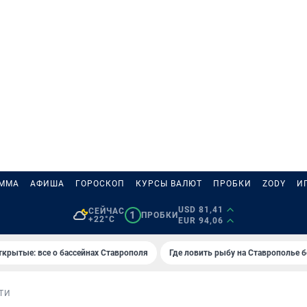
АММА
АФИША
ГОРОСКОП
КУРСЫ ВАЛЮТ
ПРОБКИ
ZODY
И
USD 81,41
СЕЙЧАС
1
ПРОБКИ
+22°C
EUR 94,06
ткрытые: все о бассейнах Ставрополя
Где ловить рыбу на Ставрополье 
ТИ