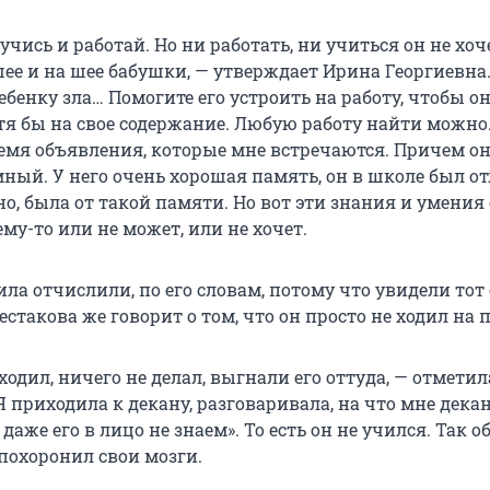
учись и работай. Но ни работать, ни учиться он не хоч
ее и на шее бабушки, — утверждает Ирина Георгиевна.
бенку зла… Помогите его устроить на работу, чтобы о
тя бы на свое содержание. Любую работу найти можно.
емя объявления, которые мне встречаются. Причем он
мный. У него очень хорошая память, он в школе был о
но, была от такой памяти. Но вот эти знания и умения
у-то или не может, или не хочет.
ла отчислили, по его словам, потому что увидели то
стакова же говорит о том, что он просто не ходил на 
ходил, ничего не делал, выгнали его оттуда, — отметил
Я приходила к декану, разговаривала, на что мне декан
даже его в лицо не знаем». То есть он не учился. Так о
 похоронил свои мозги.