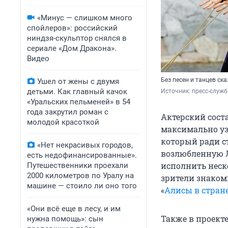
«Минус — слишком много
спойлеров»: российский
ниндзя-скульптор снялся в
сериале «Дом Дракона».
Видео
Без песен и танцев ска
Ушел от жены с двумя
детьми. Как главный качок
Источник: 
пресс-служ
«Уральских пельменей» в 54
года закрутил роман с
Актерский соста
молодой красоткой
максимально уз
который ради с
«Нет некрасивых городов,
возлюбленную Л
есть недофинансированные».
исполнить неск
Путешественники проехали
2000 километров по Уралу на
зрители знаком
машине — стоило ли оно того
«
Алисы в стране
«Они всё еще в лесу, и им
Также в проект
нужна помощь»: сын