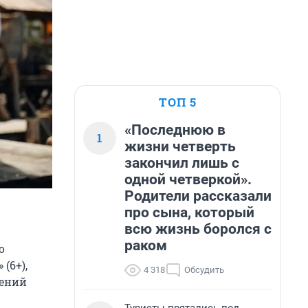
ТОП 5
«Последнюю в
1
жизни четверть
закончил лишь с
одной четверкой».
Родители рассказали
про сына, который
всю жизнь боролся с
раком
о
» (6+),
4 318
Обсудить
лений