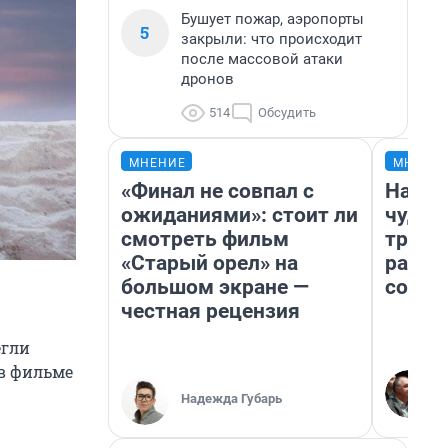
Бушует пожар, аэропорты
5
закрыли: что происходит
после массовой атаки
дронов
514
Обсудить
МНЕНИЕ
МНЕНИ
«Финал не совпал с
Насле
ожиданиями»: стоит ли
чудом
смотреть фильм
транс
«Старый орел» на
разне
большом экране —
совет
честная рецензия
егли
 в фильме
Надежда Губарь