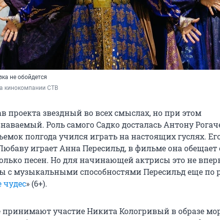
зка не обойдется
ба кинокомпании СТВ
в проекта звездный во всех смыслах, но при этом
наваемый. Роль самого Садко досталась Антону Рогаче
ъемок полгода учился играть на настоящих гуслях. Ег
юбаву играет Анна Пересильд, в фильме она обещает
олько песен. Но для начинающей актрисы это не впер
ы с музыкальными способностями Пересильд еще по 
 чудес
» (6+).
е принимают участие Никита Кологривый в образе мо