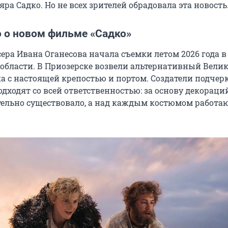
ра Садко. Но не всех зрителей обрадовала эта новость
о о новом фильме «Садко»
ера Ивана Оганесова начала съемки летом 2026 года в
области. В Приозерске возвели альтернативный Вели
ка с настоящей крепостью и портом. Создатели подчер
одходят со всей ответственностью: за основу декораци
ительно существовало, а над каждым костюмом работа