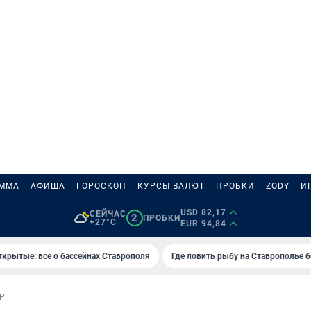
АММА
АФИША
ГОРОСКОП
КУРСЫ ВАЛЮТ
ПРОБКИ
ZODY
И
USD 82,17
СЕЙЧАС
2
ПРОБКИ
+27°C
EUR 94,84
ткрытые: все о бассейнах Ставрополя
Где ловить рыбу на Ставрополье 
Р