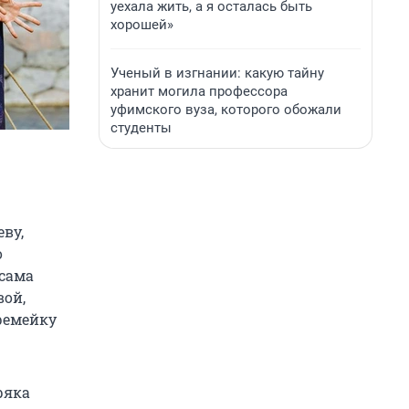
уехала жить, а я осталась быть
хорошей»
Ученый в изгнании: какую тайну
хранит могила профессора
уфимского вуза, которого обожали
студенты
ву,
о
 сама
вой,
ремейку
ряка