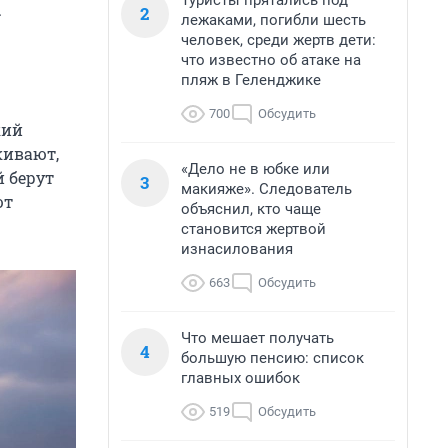
Туристы прятались под
.
2
лежаками, погибли шесть
человек, среди жертв дети:
что известно об атаке на
пляж в Геленджике
700
Обсудить
кий
кивают,
«Дело не в юбке или
й берут
3
макияже». Следователь
ют
объяснил, кто чаще
становится жертвой
изнасилования
663
Обсудить
Что мешает получать
4
большую пенсию: список
главных ошибок
519
Обсудить