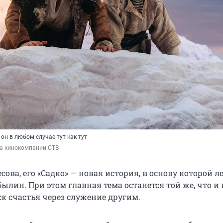
он в любом случае тут как тут
ба кинокомпании СТВ
сова, его «Садко» — новая история, в основу которой л
ылин. При этом главная тема останется той же, что и
иск счастья через служение другим.