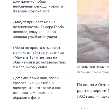
Дмитриенко побил
необычный рекорд: новости
из мира шоу-бизнеса
«Август принесет новые
возможности»: Тамара Глоба
назвала, кому из знаков
зодиака улыбнется удача
«Меня не просто отменяют,
меня хотят убить»: участница
«Мамы в 16» ответила на
обвинения в домогательствах
к маленькому сыну
Кологривого ждали? А 
Источник: 
пресс-служ
Дофаминовый шик, блеск,
красота. Фанки-стайл в
По словам Огане
одежде: что это такое и как
разные версии б
его носить — примеры
1952 года, — по
образов с фото