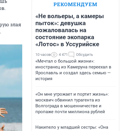
ишь
РЕКОМЕНДУЕМ
ов.
«Не вольеры, а камеры
пыток»: девушка
рую злая
пожаловалась на
.
состояние экопарка
«Лотос» в Уссурийске
10 часов
4 471
Обсудить
«Мечтал о большой жизни»:
иностранец из Камеруна переехал в
Ярославль и создал здесь семью —
история
«Он мне угрожает и портит жизнь»:
москвич обвинил турагента из
Волгограда в мошенничестве и
пропаже почти миллиона рублей
Накипело у младшей сестры: «Она