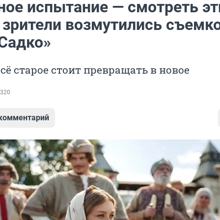
ное испытание — смотреть эт
: зрители возмутились съемк
«Садко»
всё старое стоит превращать в новое
320
 комментарий