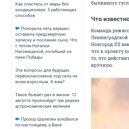
былинного гусля
Как спастись от жары без
кондиционера: 5 работающих
способов
Что известн
Покорила пять вершин,
Команда режисс
оставила предсмертную
Ленинградской 
записку и послание сыну. Что
Новгород XII ве
с телом Натальи
что к проекту п
Наговициной, погибшей на
пике Победы
то, что действ
вручную.
Эти вопросы для будущих
первоклассников под силу не
всем взрослым. А вам?
Такое бывает раз в жизни: 12
августа произойдут три редких
астрономических явления
Прохор Шаляпин влюбился
по-настоящему, а Ваня