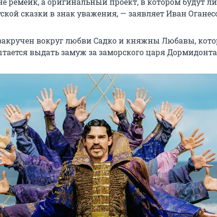
е ремейк, а оригинальный проект, в котором будут л
ской сказки в знак уважения, — заявляет Иван Оганес
акручен вокруг любви Садко и княжны Любавы, кото
ытается выдать замуж за заморского царя Дормидонта