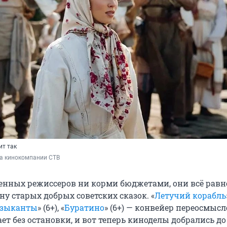
т так
ба кинокомпании СТВ
енных режиссеров ни корми бюджетами, они всё равн
ну старых добрых советских сказок. «
Летучий корабль
узыканты
» (6+), «
Буратино
» (6+) — конвейер переосмыс
ет без остановки, и вот теперь киноделы добрались до