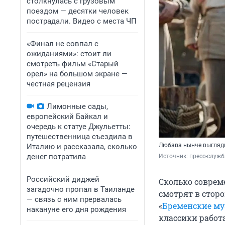
столкнулась с грузовым
поездом — десятки человек
пострадали. Видео с места ЧП
«Финал не совпал с
ожиданиями»: стоит ли
смотреть фильм «Старый
орел» на большом экране —
честная рецензия
Лимонные сады,
европейский Байкал и
очередь к статуе Джульетты:
путешественница съездила в
Любава нынче выгляди
Италию и рассказала, сколько
денег потратила
Источник: 
пресс-служ
Российский диджей
Сколько соврем
загадочно пропал в Таиланде
смотрят в сторо
— связь с ним прервалась
«
Бременские м
накануне его дня рождения
классики работа