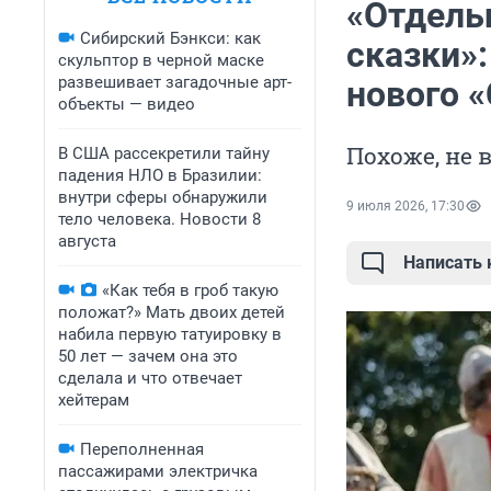
«Отдель
Сибирский Бэнкси: как
сказки»
скульптор в черной маске
развешивает загадочные арт-
нового 
объекты — видео
Похоже, не 
В США рассекретили тайну
падения НЛО в Бразилии:
внутри сферы обнаружили
9 июля 2026, 17:30
тело человека. Новости 8
августа
Написать
«Как тебя в гроб такую
положат?» Мать двоих детей
набила первую татуировку в
50 лет — зачем она это
сделала и что отвечает
хейтерам
Переполненная
пассажирами электричка