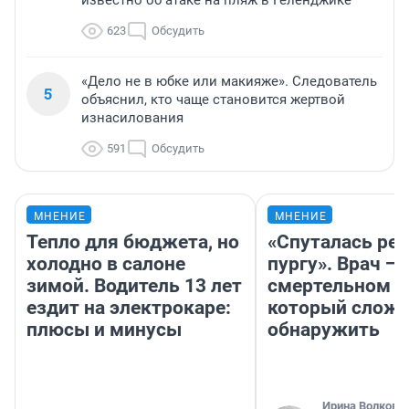
известно об атаке на пляж в Геленджике
623
Обсудить
«Дело не в юбке или макияже». Следователь
5
объяснил, кто чаще становится жертвой
изнасилования
591
Обсудить
МНЕНИЕ
МНЕНИЕ
Тепло для бюджета, но
«Спуталась реч
холодно в салоне
пургу». Врач — 
зимой. Водитель 13 лет
смертельном д
ездит на электрокаре:
который слож
плюсы и минусы
обнаружить
Ирина Волкова