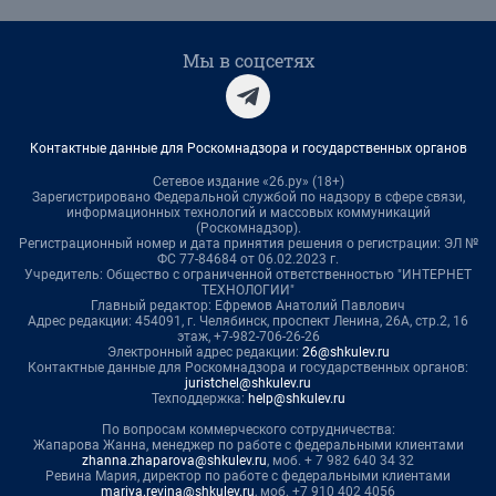
Мы в соцсетях
Контактные данные для Роскомнадзора и государственных органов
Сетевое издание «26.ру» (18+)
Зарегистрировано Федеральной службой по надзору в сфере связи,
информационных технологий и массовых коммуникаций
(Роскомнадзор).
Регистрационный номер и дата принятия решения о регистрации: ЭЛ №
ФС 77-84684 от 06.02.2023 г.
Учредитель: Общество с ограниченной ответственностью "ИНТЕРНЕТ
ТЕХНОЛОГИИ"
Главный редактор: Ефремов Анатолий Павлович
Адрес редакции: 454091, г. Челябинск, проспект Ленина, 26А, стр.2, 16
этаж, +7-982-706-26-26
Электронный адрес редакции:
26@shkulev.ru
Контактные данные для Роскомнадзора и государственных органов:
juristchel@shkulev.ru
Техподдержка:
help@shkulev.ru
По вопросам коммерческого сотрудничества:
Жапарова Жанна, менеджер по работе с федеральными клиентами
zhanna.zhaparova@shkulev.ru
, моб. + 7 982 640 34 32
Ревина Мария, директор по работе с федеральными клиентами
mariya.revina@shkulev.ru
, моб. +7 910 402 4056