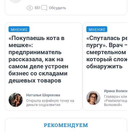
551
Обсудить
МНЕНИЕ
МНЕНИЕ
«Покупаешь кота в
«Спуталась реч
мешке»:
пургу». Врач — 
предприниматель
смертельном д
рассказала, как на
который слож
самом деле устроен
обнаружить
бизнес со складами
дешевых товаров
Ирина Волкова
Наталья Шорохова
Главврач клини
Открыла кофейную точку на
«Реабилитация 
деньги соцразвития
Волковой»
РЕКОМЕНДУЕМ