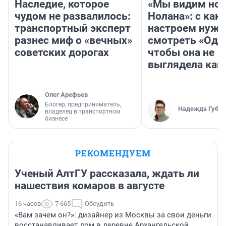
Наследие, которое
«Мы видим нов
чудом не развалилось:
Нолана»: с как
транспортный эксперт
настроем нужн
разнес миф о «вечных»
смотреть «Оди
советских дорогах
чтобы она не
выглядела как
Олег Арефьев
Блогер, предприниматель,
Надежда Губар
владелец в транспортном
бизнесе
РЕКОМЕНДУЕМ
Ученый АлтГУ рассказала, ждать ли
нашествия комаров в августе
16 часов
7 665
Обсудить
«Вам зачем он?»: дизайнер из Москвы за свои деньги
восстанавливает дом в деревне Архангельской