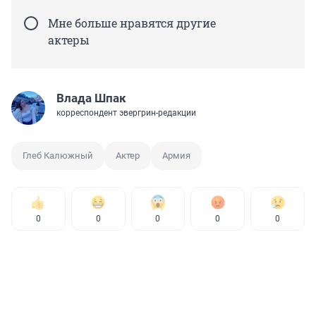
Мне больше нравятся другие
актеры
Влада Шпак
корреспондент эвергрин-редакции
Глеб Калюжный
Актер
Армия
0
0
0
0
0