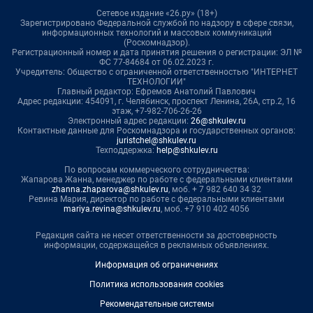
Сетевое издание «26.ру» (18+)
Зарегистрировано Федеральной службой по надзору в сфере связи,
информационных технологий и массовых коммуникаций
(Роскомнадзор).
Регистрационный номер и дата принятия решения о регистрации: ЭЛ №
ФС 77-84684 от 06.02.2023 г.
Учредитель: Общество с ограниченной ответственностью "ИНТЕРНЕТ
ТЕХНОЛОГИИ"
Главный редактор: Ефремов Анатолий Павлович
Адрес редакции: 454091, г. Челябинск, проспект Ленина, 26А, стр.2, 16
этаж, +7-982-706-26-26
Электронный адрес редакции:
26@shkulev.ru
Контактные данные для Роскомнадзора и государственных органов:
juristchel@shkulev.ru
Техподдержка:
help@shkulev.ru
По вопросам коммерческого сотрудничества:
Жапарова Жанна, менеджер по работе с федеральными клиентами
zhanna.zhaparova@shkulev.ru
, моб. + 7 982 640 34 32
Ревина Мария, директор по работе с федеральными клиентами
mariya.revina@shkulev.ru
, моб. +7 910 402 4056
Редакция сайта не несет ответственности за достоверность
информации, содержащейся в рекламных объявлениях.
Информация об ограничениях
Политика использования cookies
Рекомендательные системы