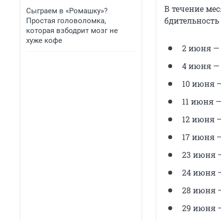
В течение ме
Сыграем в «Ромашку»?
бдительность
Простая головоломка,
которая взбодрит мозг не
хуже кофе
2 июня —
4 июня —
10 июня 
11 июня —
12 июня —
17 июня 
23 июня 
24 июня 
28 июня 
29 июня 