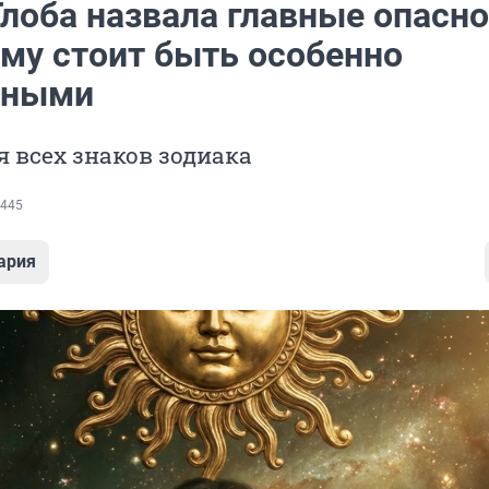
Глоба назвала главные опасн
ому стоит быть особенно
жными
я всех знаков зодиака
445
ария