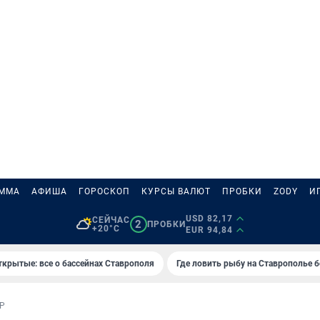
АММА
АФИША
ГОРОСКОП
КУРСЫ ВАЛЮТ
ПРОБКИ
ZODY
И
USD 82,17
СЕЙЧАС
2
ПРОБКИ
+20°C
EUR 94,84
ткрытые: все о бассейнах Ставрополя
Где ловить рыбу на Ставрополье 
Р