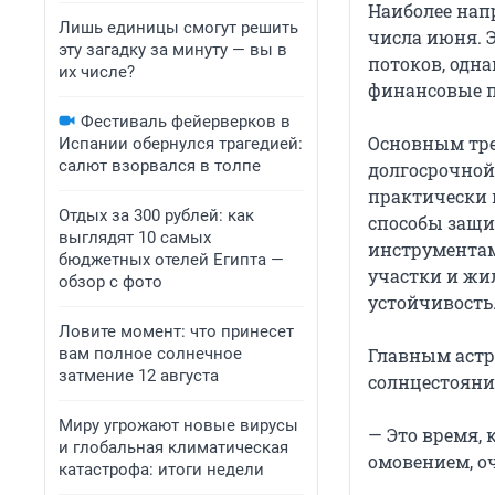
Наиболее нап
Лишь единицы смогут решить
числа июня. 
эту загадку за минуту — вы в
потоков, одна
их числе?
финансовые п
Фестиваль фейерверков в
Основным тре
Испании обернулся трагедией:
салют взорвался в толпе
долгосрочной
практически 
Отдых за 300 рублей: как
способы защ
выглядят 10 самых
инструментам
бюджетных отелей Египта —
участки и ж
обзор с фото
устойчивость
Ловите момент: что принесет
вам полное солнечное
Главным астр
затмение 12 августа
солнцестояния
Миру угрожают новые вирусы
— Это время,
и глобальная климатическая
омовением, о
катастрофа: итоги недели