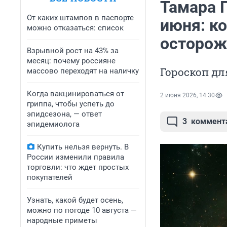
Тамара 
От каких штампов в паспорте
июня: к
можно отказаться: список
осторо
Взрывной рост на 43% за
месяц: почему россияне
Гороскоп дл
массово переходят на наличку
Когда вакцинироваться от
2 июня 2026, 14:30
гриппа, чтобы успеть до
эпидсезона, — ответ
3
коммент
эпидемиолога
Купить нельзя вернуть. В
России изменили правила
торговли: что ждет простых
покупателей
Узнать, какой будет осень,
можно по погоде 10 августа —
народные приметы