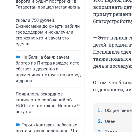
дороги и рушит постройки: в
вспоминать дет
Татарстан пришел мегаливень
примут решение
Украли 750 рублей.
благоустройству
Бизнесмена до смерти забили
гвоздодером и искалечили
— Этот период 
его жену: кто и зачем это
сделал
детей, продвига
Поспешите сдела
Не Бали, а баня: зачем
также появятся
блогер из Питера каждое лето
дела в последу
сбегает в деревню и
променивает отпуск на огород
и дрова
О том, что бли
отдельности, чи
Появилось рекордное
количество сообщений об
НЛО: что это такое. Новости 9
Общие тенд
августа
Овен
Горы «Аватара», небесные
врата и город водопадов. Что