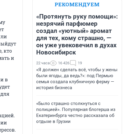
РЕКОМЕНДУЕМ
«Протянуть руку помощи»:
му
незрячий парфюмер
ет
создал «уютный» аромат
или
для тех, кому страшно, —
выйдут
он уже увековечил в духах
, кто
Новосибирск
мать и
22 часа
16 426
19
«Я должен сделать всё, чтобы у жены
были ягоды, да ведь?»: под Пермью
и в
семья создала клубничную ферму —
удет
история бизнеса
 для
«Было страшно столкнуться с
полицией». Популярная блогерша из
ацией.
Екатеринбурга честно рассказала об
отдыхе в Грузии
ции
ресов.