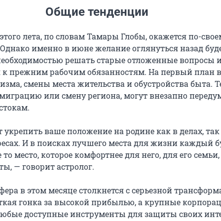
Общие тенденции
того лета, по словам Тамары Глобы, окажется по-свое
Однако именно в июне желание оглянуться назад буд
 необходимостью решать старые отложенные вопросы 
 к прежним рабочим обязанностям. На первый план 
зма, смены места жительства и обустройства быта. Те
миграцию или смену региона, могут внезапно переду
стокам.
укрепить ваше положение на родине как в делах, так 
есах. И в поисках лучшего места для жизни каждый б
 то место, которое комфортнее для него, для его семьи,
оты, — говорит астролог.
фера в этом месяце столкнется с серьезной трансформ
ткая гонка за высокой прибылью, а крупные корпора
 любые доступные инструменты для защиты своих инте