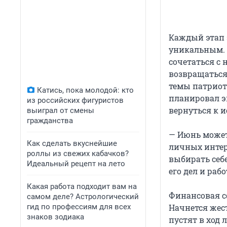
Каждый этап э
уникальным. 
сочетаться с
возвращаться
темы патриоти
Катись, пока молодой: кто
планировал э
из российских фигуристов
вернуться к и
выиграл от смены
гражданства
— Июнь может 
Как сделать вкуснейшие
личных интер
роллы из свежих кабачков?
выбирать себе
Идеальный рецепт на лето
его дел и раб
Какая работа подходит вам на
Финансовая с
самом деле? Астрологический
гид по профессиям для всех
Начнется жес
знаков зодиака
пустят в ход