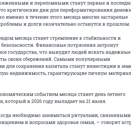
ряженными и переломными станут первые и последн
Это критические дни для переформатирования денеж
ко именно в течение этого месяца многие застарелые
роблемы и долги окончательно останутся в прошлом.
ндом месяца станет стремление к стабильности и
 безопасности. Финансовые потрясения затронут
все государства, что вынудит людей искать надежные
иты своих сбережений. Самыми популярными
и для сохранения капитала станут инвестиции в зе
илую недвижимость, гарантирующие личную материа
.
ономическим событием месяца станет день летнего
, который в 2026 году выпадает на 21 июня.
 когда необходимо заниматься ритуалами, связанными
чищением и вопросами здоровья семьи, — говорит астр