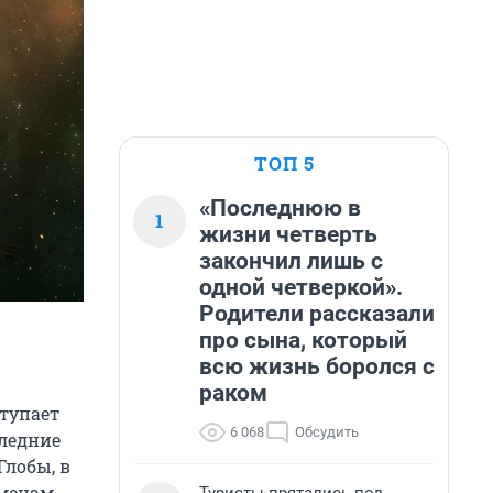
ТОП 5
«Последнюю в
1
жизни четверть
закончил лишь с
одной четверкой».
Родители рассказали
про сына, который
всю жизнь боролся с
раком
ступает
6 068
Обсудить
следние
Глобы, в
менам,