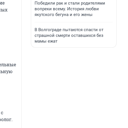
ие
Победили рак и стали родителями
вопреки всему. История любви
ных
якутского бегуна и его жены
В Волгограде пытаются спасти от
страшной смерти оставшихся без
мамы ежат
мельные
льную
 с
олог.