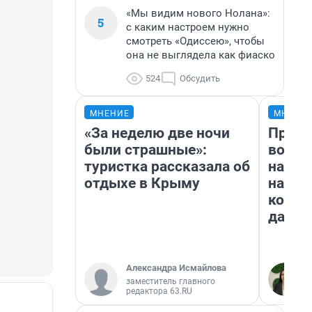
«Мы видим нового Нолана»:
5
с каким настроем нужно
смотреть «Одиссею», чтобы
она не выглядела как фиаско
524
Обсудить
МНЕНИЕ
МНЕНИ
«За неделю две ночи
Прода
были страшные»:
возьм
туристка рассказала об
нам г
отдыхе в Крыму
налог
косне
даже 
Александра Исмайлова
заместитель главного
редактора 63.RU