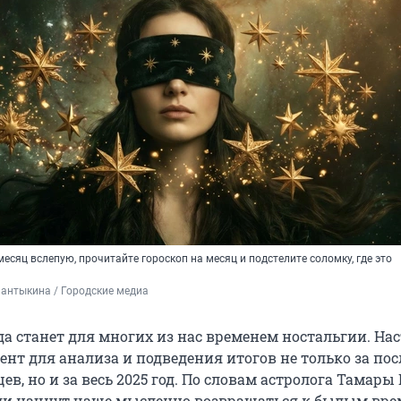
месяц вслепую, прочитайте гороскоп на месяц и подстелите соломку, где это
антыкина / Городские медиа
да станет для многих из нас временем ностальгии. На
нт для анализа и подведения итогов не только за по
ев, но и за весь 2025 год. По словам астролога Тамары 
ди начнут чаще мысленно возвращаться к былым вре