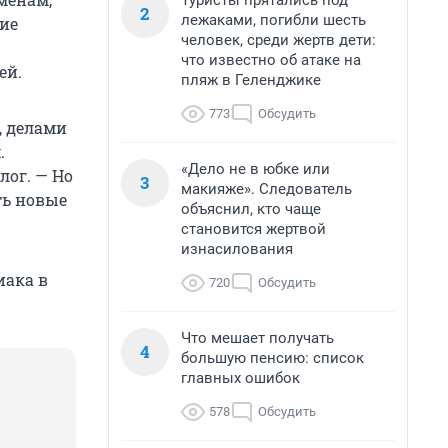
Туристы прятались под
2
лежаками, погибли шесть
гие
человек, среди жертв дети:
что известно об атаке на
ей.
пляж в Геленджике
773
Обсудить
, делами
.
«Дело не в юбке или
лог. — Но
3
макияже». Следователь
ть новые
объяснил, кто чаще
становится жертвой
изнасилования
иака в
720
Обсудить
Что мешает получать
4
большую пенсию: список
главных ошибок
578
Обсудить