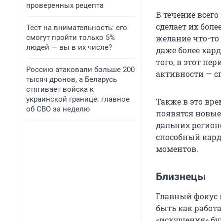
проверенных рецепта
В течение всег
сделает их бол
Тест на внимательность: его
смогут пройти только 5%
желание что-то 
людей — вы в их числе?
даже более кар
того, в этот пе
Россию атаковали больше 200
активности — с
тысяч дронов, а Беларусь
стягивает войска к
украинской границе: главное
Также в это вр
об СВО за неделю
появятся новые
дальних регион
способный кард
моментов.
Близнецы
Главный фокус 
быть как работа
«искушения» бу