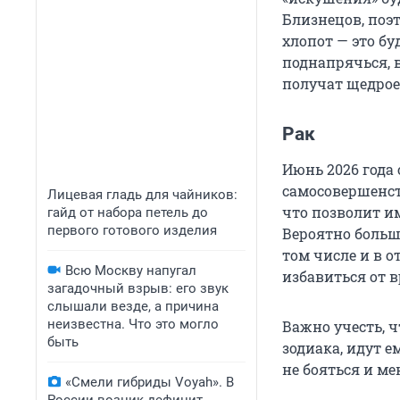
Близнецов, поэт
хлопот — это бу
поднапрячься, в
получат щедрое
Рак
Июнь 2026 года
самосовершенс
Лицевая гладь для чайников:
что позволит им
гайд от набора петель до
первого готового изделия
Вероятно большо
том числе и в о
Всю Москву напугал
избавиться от 
загадочный взрыв: его звук
слышали везде, а причина
неизвестна. Что это могло
Важно учесть, 
быть
зодиака, идут е
не бояться и ме
«Смели гибриды Voyah». В