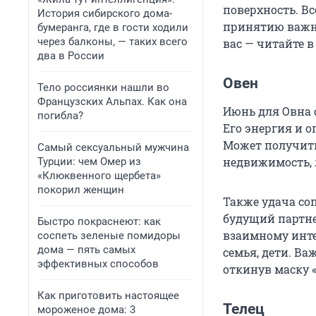
поверхность. В
История сибирского дома-
принятию важны
бумеранга, где в гости ходили
через балконы, — таких всего
вас — читайте 
два в России
Овен
Тело россиянки нашли во
Французских Альпах. Как она
Июнь для Овна 
погибла?
Его энергия и 
Может получить
Самый сексуальный мужчина
недвижимость, 
Турции: чем Омер из
«Клюквенного щербета»
покорил женщин
Также удача со
будущий партнер
Быстро покраснеют: как
взаимному инте
соспеть зеленые помидоры
дома — пять самых
семья, дети. В
эффективных способов
откинув маску 
Как приготовить настоящее
Телец
мороженое дома: 3