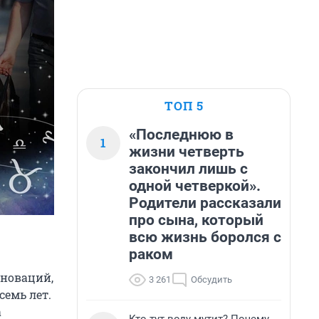
ТОП 5
«Последнюю в
1
жизни четверть
закончил лишь с
одной четверкой».
Родители рассказали
про сына, который
всю жизнь боролся с
раком
нноваций,
3 261
Обсудить
семь лет.
а