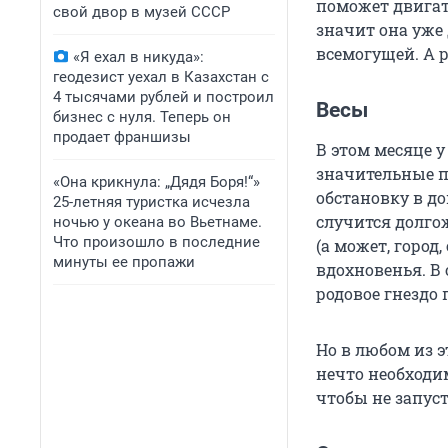
поможет двигат
свой двор в музей СССР
значит она уже
всемогущей. А 
«Я ехал в никуда»:
геодезист уехал в Казахстан с
4 тысячами рублей и построил
Весы
бизнес с нуля. Теперь он
продает франшизы
В этом месяце 
значительные п
«Она крикнула: „Дядя Боря!“»
обстановку в д
25-летняя туристка исчезла
случится долго
ночью у океана во Вьетнаме.
Что произошло в последние
(а может, город
минуты ее пропажи
вдохновенья. В
родовое гнездо
Но в любом из 
нечто необходим
чтобы не запус