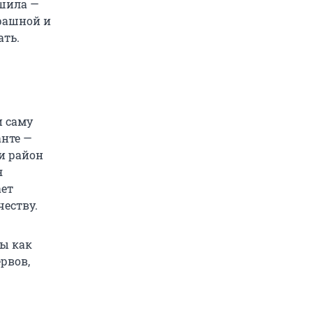
ешила —
трашной и
ать.
и саму
анте —
и район
я
ает
честву.
ны как
рвов,