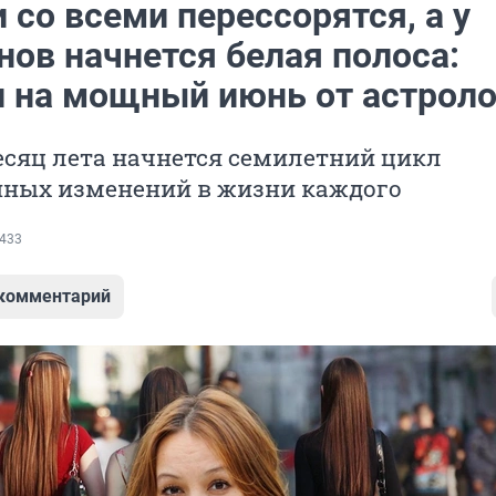
 со всеми перессорятся, а у
нов начнется белая полоса:
п на мощный июнь от астроло
есяц лета начнется семилетний цикл
ных изменений в жизни каждого
433
 комментарий