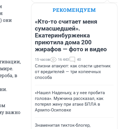
и
РЕКОМЕНДУЕМ
ся
) они
«Кто-то считает меня
сумасшедшей».
Екатеринбурженка
приютила дома 200
жирафов — фото и видео
15 часов
16 443
40
тивации,
Слизни атакуют: как спасти цветник
 мире.
от вредителей — три копеечных
роба, в
способа
ни.
«Нашел Наденьку, а у нее пробита
голова». Мужчина рассказал, как
потерял жену при атаке БПЛА в
ком
Архипо-Осиповке
ому важно
Знаменитая тикток-блогер,