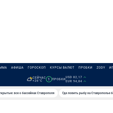
АММА
АФИША
ГОРОСКОП
КУРСЫ ВАЛЮТ
ПРОБКИ
ZODY
И
USD 82,17
СЕЙЧАС
1
ПРОБКИ
+26°C
EUR 94,84
ткрытые: все о бассейнах Ставрополя
Где ловить рыбу на Ставрополье 