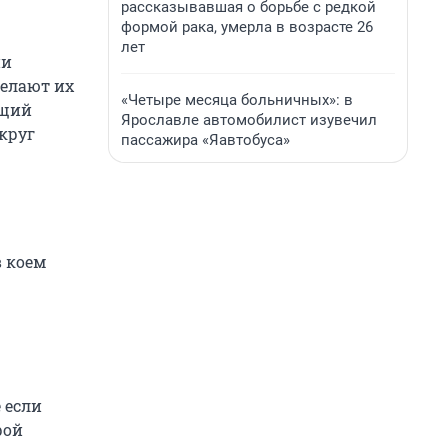
рассказывавшая о борьбе с редкой
формой рака, умерла в возрасте 26
лет
ии
делают их
«Четыре месяца больничных»: в
бщий
Ярославле автомобилист изувечил
круг
пассажира «Яавтобуса»
в коем
 если
рой