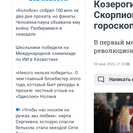
Козероги
«Колобок» собрал 100 млн за
Скорпио
два дня проката, но фанаты
Человека-паука объявили ему
гороско
войну. Разбираемся в
скандале
В первый м
Школьники победили на
революцион
Международной олимпиаде
по ИИ в Казахстане
30 мая 2026, 21:30
«Никого нельзя победить». О
чем главный блокбастер этого
Написать
года, который бьет рекорды в
прокате: честный отзыв на
«Одиссею» Нолана
«Чтобы нас носили на
ручках, мы любим»: нерпа
Сергеевна, которую спасли
бельком, стала звездой Сети.