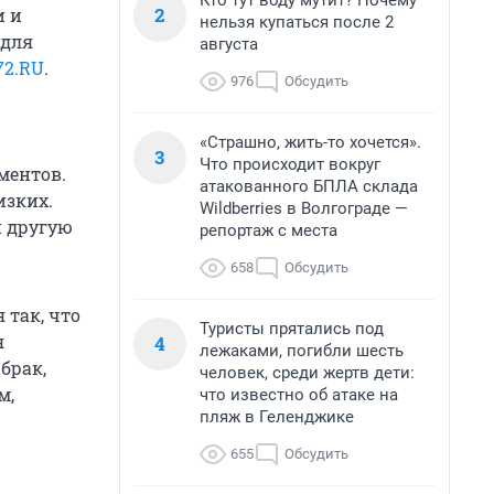
Кто тут воду мутит? Почему
2
и и
нельзя купаться после 2
 для
августа
72.RU
.
976
Обсудить
«Страшно, жить-то хочется».
3
Что происходит вокруг
ментов.
атакованного БПЛА склада
изких.
Wildberries в Волгограде —
и другую
репортаж с места
658
Обсудить
 так, что
Туристы прятались под
я
4
лежаками, погибли шесть
брак,
человек, среди жертв дети:
м,
что известно об атаке на
пляж в Геленджике
655
Обсудить