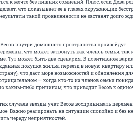
ься к мечте без лишних сомнений. Плюс, если Дева р
 делает, что показывает ее в глазах окружающих бесс
результаты такой проявленности не заставят долго жд
у Весов внутри домашнего пространства произойдут
еремены, что может затронуть как членов семьи, так 
оме. Тут может быть два сценария. В позитивном вари
жданная покупка жилья, переезд в новую квартиру ил
, страну), что даст море возможностей и обновления дл
 отрицательном — когда кто-то из членов семьи покид
 по каким-либо причинам, что приводит Весов к одино
этих случаев звезды учат Весов воспринимать переме
ое. Важно реагировать на ситуации спокойно и без не
тить череду неприятностей.