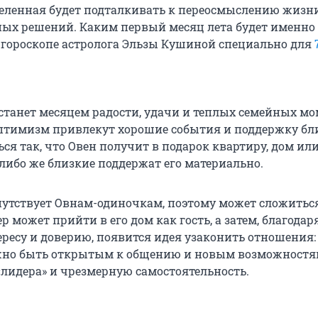
селенная будет подталкивать к переосмыслению жизн
х решений. Каким первый месяц лета будет именно
в гороскопе астролога Эльзы Кушиной специально для
станет месяцем радости, удачи и теплых семейных мо
оптимизм привлекут хорошие события и поддержку бл
ся так, что Овен получит в подарок квартиру, дом ил
либо же близкие поддержат его материально.
путствует Овнам-одиночкам, поэтому может сложиться
 может прийти в его дом как гость, а затем, благодар
ресу и доверию, появится идея узаконить отношения: 
ажно быть открытым к общению и новым возможностя
«лидера» и чрезмерную самостоятельность.