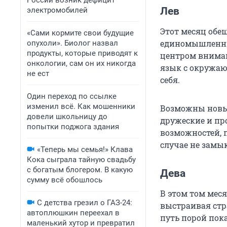
России возник дефицит
Лев
электромобилей
Этот месяц обе
«Сами кормите свои будущие
единомышленник
опухоли». Биолог назвал
продукты, которые приводят к
центром вниман
онкологии, сам он их никогда
язык с окружаю
не ест
себя.
Один переход по ссылке
изменил всё. Как мошенники
Возможны новые
довели школьницу до
дружеские и пр
попытки поджога здания
возможностей, 
случае не замык
«Теперь мы семья!» Клава
Кока сыграла тайную свадьбу
с богатым блогером. В какую
Дева
сумму всё обошлось
В этом том меся
С детства грезил о ГАЗ-24:
выстраивая стр
автоплюшкин переехал в
путь порой пок
маленький хутор и превратил