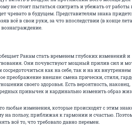
ому не стоит пытаться схитрить и убежать от работы 
дет чревато в будущем. Представителям знака придет
зяв всё в свои руки, за что впоследствии (в конце лета
 вознаграждение.
 обещает Ракам стать временем глубоких изменений и
твования. Они почувствуют мощный прилив сил и мо
 сосредоточиться как на себе, так и на их внутреннем
е преображение внешне: смена прически, стиля, гарде
тношении своего здоровья. Есть вероятность, наконец,
вредных привычек и кардинально изменить образ жиз
что любые изменения, которые происходят с этим зна
му на пользу, приближая к гармонии и счастью. Поэт
нять всё то, что требовало давно перемен.