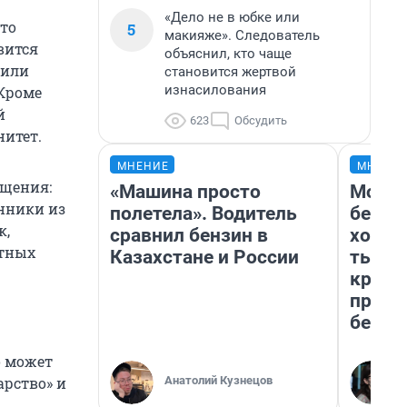
«Дело не в юбке или
то
5
макияже». Следователь
вится
объяснил, кто чаще
 или
становится жертвой
изнасилования
 Кроме
й
623
Обсудить
нитет.
МНЕНИЕ
МНЕНИ
бщения:
«Машина просто
Мой б
енники из
полетела». Водитель
береж
к,
сравнил бензин в
хотел
ятных
Казахстане и России
тысяч
креди
приех
безоп
о может
Анатолий Кузнецов
арство» и