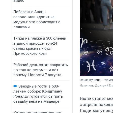
Видео
Побережье Анапы
заполонили ядовитые
медузы: что происходит с
пляжами
Тигры на пляже и 300 оленей
в дикой природе: топ-24
самых красивых бухт
Приморского края
Рабочий день хотят сократить,
но только летом — и вот
почему. Новости 7 августа
Эльза Кушина — тюмен
Источник: 
Дмитрий Гл
Звездные гости в 500-
летнем соборе: Криштиану
Роналду готовится сыграть
Июнь станет ме
свадьбу века на Мадейре
с апреля находи
Люди могут ощу
«Жила тут интеллигенция».