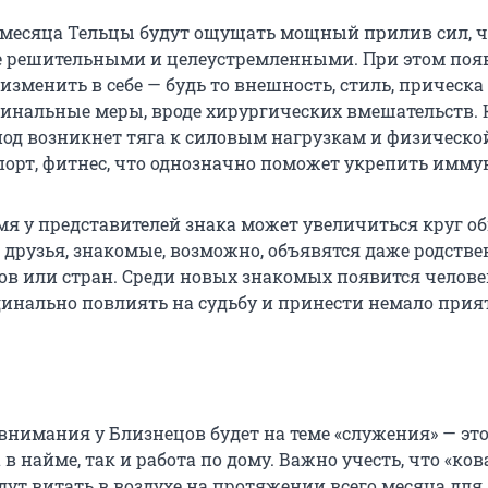
о месяца Тельцы будут ощущать мощный прилив сил, ч
ее решительными и целеустремленными. При этом поя
изменить в себе — будь то внешность, стиль, прическа
динальные меры, вроде хирургических вмешательств.
риод возникнет тяга к силовым нагрузкам и физическо
порт, фитнес, что однозначно поможет укрепить имму
емя у представителей знака может увеличиться круг о
 друзья, знакомые, возможно, объявятся даже родств
ов или стран. Среди новых знакомых появится челове
инально повлиять на судьбу и принести немало при
внимания у Близнецов будет на теме «служения» — эт
 в найме, так и работа по дому. Важно учесть, что «ков
дут витать в воздухе на протяжении всего месяца для