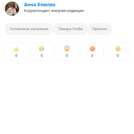
Анна Хемлих
Корреспондент evergreen-редакции
Солнечное затмение
Тамара Глоба
Прогноз
0
0
0
0
0