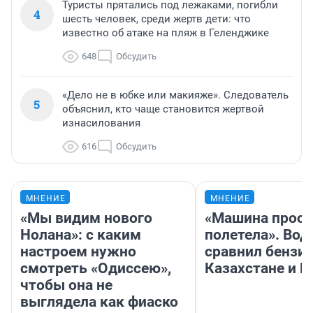
Туристы прятались под лежаками, погибли
4
шесть человек, среди жертв дети: что
известно об атаке на пляж в Геленджике
648
Обсудить
«Дело не в юбке или макияже». Следователь
5
объяснил, кто чаще становится жертвой
изнасилования
616
Обсудить
МНЕНИЕ
МНЕНИЕ
«Мы видим нового
«Машина прост
Нолана»: с каким
полетела». Вод
настроем нужно
сравнил бензин
смотреть «Одиссею»,
Казахстане и Р
чтобы она не
выглядела как фиаско