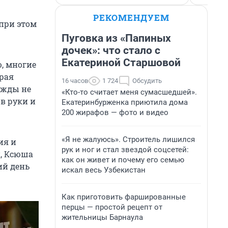
РЕКОМЕНДУЕМ
 при этом
Пуговка из «Папиных
дочек»: что стало с
Екатериной Старшовой
ю, многие
орая
16 часов
1 724
Обсудить
нажды не
«Кто-то считает меня сумасшедшей».
 в руки и
Екатеринбурженка приютила дома
200 жирафов — фото и видео
«Я не жалуюсь». Строитель лишился
ия и
рук и ног и стал звездой соцсетей:
й, Ксюша
как он живет и почему его семью
ий день
искал весь Узбекистан
Как приготовить фаршированные
перцы — простой рецепт от
жительницы Барнаула