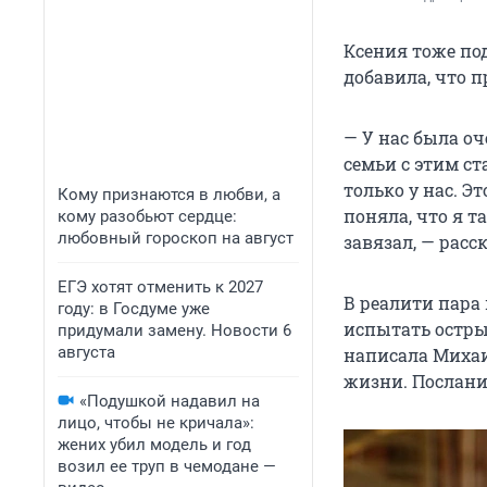
Ксения тоже под
добавила, что п
— У нас была оч
семьи с этим ст
только у нас. Э
Кому признаются в любви, а
поняла, что я т
кому разобьют сердце:
любовный гороскоп на август
завязал, — рас
ЕГЭ хотят отменить к 2027
В реалити пара
году: в Госдуме уже
испытать остры
придумали замену. Новости 6
августа
написала Михаи
жизни. Послани
«Подушкой надавил на
лицо, чтобы не кричала»:
жених убил модель и год
возил ее труп в чемодане —