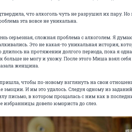
твердила, что алкоголь чуть не разрушил их пару. Но
роблема эта вовсе не уникальна.
ень серьезная, сложная проблема с алкоголем. Я дума
алкивались. Это не какая-то уникальная история, кот
то длилось на протяжении долгого периода, пока я од
ак больше не могу и ухожу. После этого Миша взял себя
сказала женщина.
 пришла, чтобы по-новому взглянуть на свои отношен
е эмоции. И им это удалось. Следуя одному из задани
лу письмо, в котором прощалась с ним как в последн
е избранницы довело юмориста до слез.