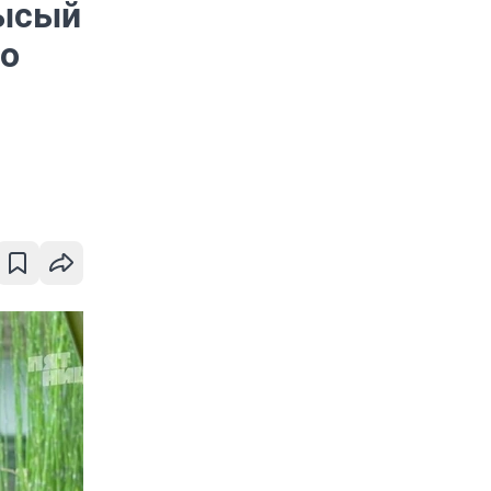
лысый
то