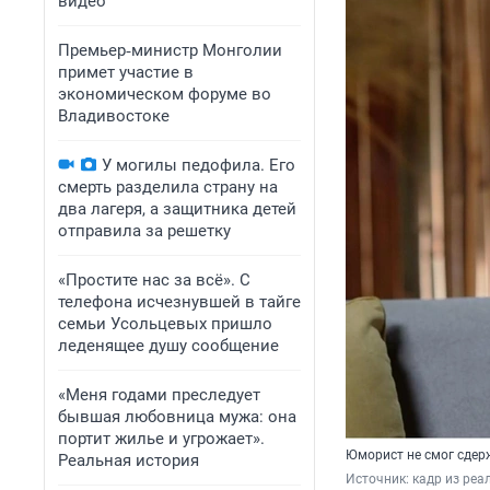
видео
Премьер‑министр Монголии
примет участие в
экономическом форуме во
Владивостоке
У могилы педофила. Его
смерть разделила страну на
два лагеря, а защитника детей
отправила за решетку
«Простите нас за всё». С
телефона исчезнувшей в тайге
семьи Усольцевых пришло
леденящее душу сообщение
«Меня годами преследует
бывшая любовница мужа: она
портит жилье и угрожает».
Юморист не смог сдер
Реальная история
Источник: 
кадр из реа