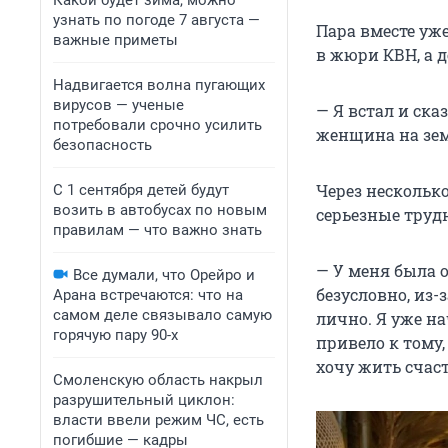
Какой будет зима, можно
узнать по погоде 7 августа —
Пара вместе уже
важные приметы
в жюри КВН, а 
Надвигается волна пугающих
вирусов — ученые
— Я встал и ска
потребовали срочно усилить
женщина на зем
безопасность
Через несколько
С 1 сентября детей будут
возить в автобусах по новым
серьезные труд
правилам — что важно знать
— У меня была 
Все думали, что Орейро и
безусловно, из-
Арана встречаются: что на
самом деле связывало самую
лично. Я уже на
горячую пару 90-х
привело к тому,
хочу жить счаст
Смоленскую область накрыл
разрушительный циклон:
власти ввели режим ЧС, есть
погибшие — кадры