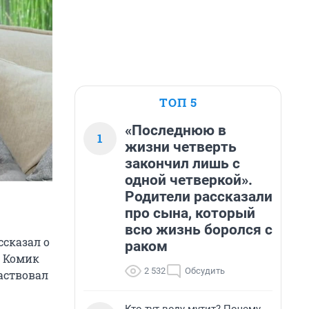
ТОП 5
«Последнюю в
1
жизни четверть
закончил лишь с
одной четверкой».
Родители рассказали
про сына, который
всю жизнь боролся с
ссказал о
раком
. Комик
2 532
Обсудить
аствовал