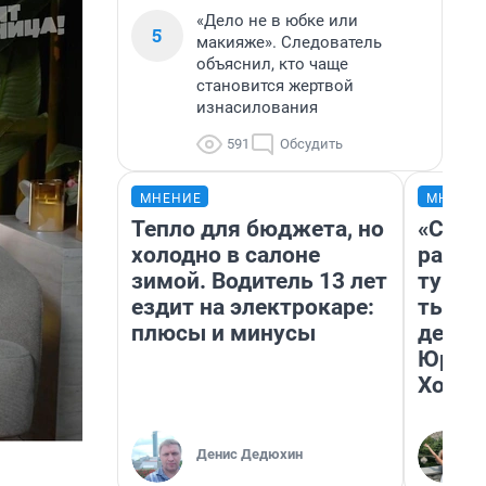
«Дело не в юбке или
5
макияже». Следователь
объяснил, кто чаще
становится жертвой
изнасилования
591
Обсудить
МНЕНИЕ
МНЕНИ
Тепло для бюджета, но
«Слив
холодно в салоне
разоч
зимой. Водитель 13 лет
турис
ездит на электрокаре:
тысяч
плюсы и минусы
день 
Юрско
Хогва
Денис Дедюхин