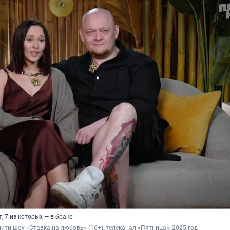
, 7 из которых — в браке
лити-шоу «Ставка на любовь» (16+), телеканал «Пятница», 2025 год