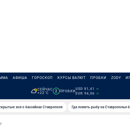
АММА
АФИША
ГОРОСКОП
КУРСЫ ВАЛЮТ
ПРОБКИ
ZODY
И
USD 81,41
СЕЙЧАС
2
ПРОБКИ
+22°C
EUR 94,06
ткрытые: все о бассейнах Ставрополя
Где ловить рыбу на Ставрополье 
Р