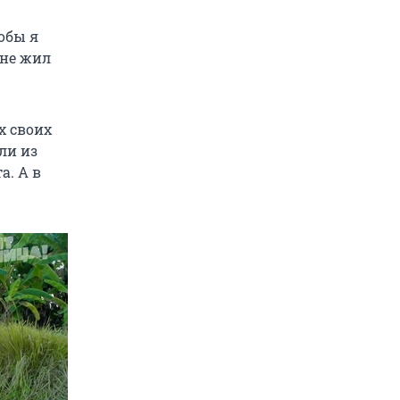
обы я
 не жил
х своих
ли из
а. А в