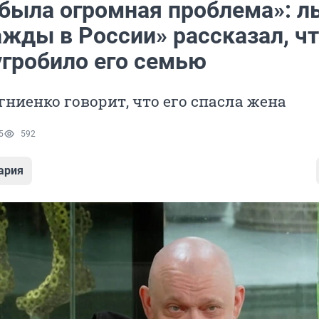
 была огромная проблема»: 
ажды в России» рассказал, ч
угробило его семью
ниенко говорит, что его спасла жена
5
592
ария