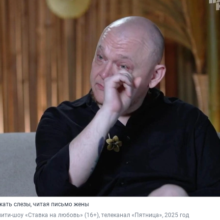
жать слезы, читая письмо жены
лити-шоу «Ставка на любовь» (16+), телеканал «Пятница», 2025 год