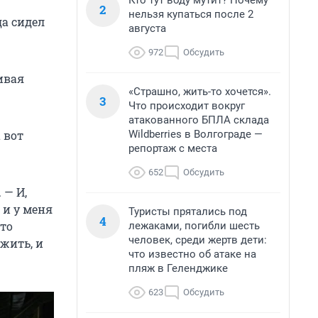
Кто тут воду мутит? Почему
2
нельзя купаться после 2
да сидел
августа
972
Обсудить
сивая
«Страшно, жить-то хочется».
3
Что происходит вокруг
атакованного БПЛА склада
Wildberries в Волгограде —
 вот
репортаж с места
652
Обсудить
 — И,
 и у меня
Туристы прятались под
4
это
лежаками, погибли шесть
человек, среди жертв дети:
 жить, и
что известно об атаке на
пляж в Геленджике
623
Обсудить