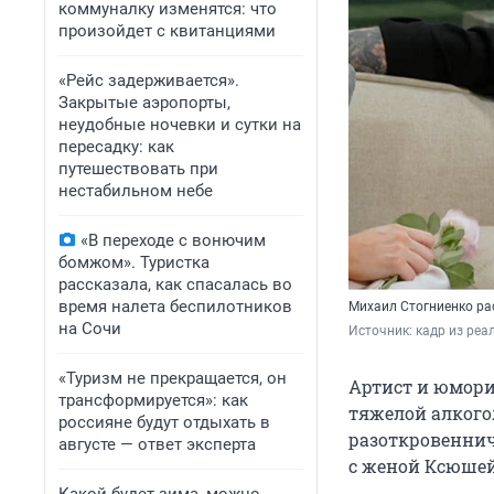
коммуналку изменятся: что
произойдет с квитанциями
«Рейс задерживается».
Закрытые аэропорты,
неудобные ночевки и сутки на
пересадку: как
путешествовать при
нестабильном небе
«В переходе с вонючим
бомжом». Туристка
рассказала, как спасалась во
время налета беспилотников
Михаил Стогниенко рас
на Сочи
Источник: 
кадр из реа
«Туризм не прекращается, он
Артист и юмори
трансформируется»: как
тяжелой алкого
россияне будут отдыхать в
разоткровеннич
августе — ответ эксперта
с женой Ксюшей