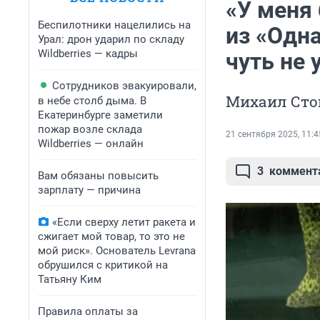
«У меня
Беспилотники нацелились на
из «Одн
Урал: дрон ударил по складу
Wildberries — кадры
чуть не 
Сотрудников эвакуировали,
Михаил Стог
в небе столб дыма. В
Екатеринбурге заметили
пожар возле склада
21 сентября 2025, 11:4
Wildberries — онлайн
3
коммент
Вам обязаны повысить
зарплату — причина
«Если сверху летит ракета и
сжигает мой товар, то это не
мой риск». Основатель Levrana
обрушился с критикой на
Татьяну Ким
Правила оплаты за