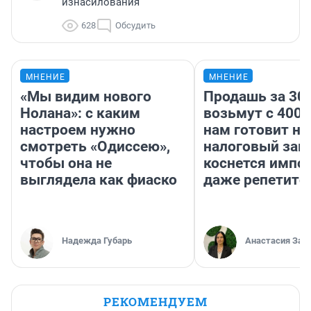
изнасилования
628
Обсудить
МНЕНИЕ
МНЕНИЕ
«Мы видим нового
Продашь за 300
Нолана»: с каким
возьмут с 4000
настроем нужно
нам готовит н
смотреть «Одиссею»,
налоговый зако
чтобы она не
коснется импор
выглядела как фиаско
даже репетито
Надежда Губарь
Анастасия Зав
РЕКОМЕНДУЕМ