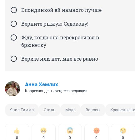
Блондинкой ей намного лучше
Верните рыжую Седокову!
Жду, когда она перекрасится в
брюнетку
Верите или нет, мне всё равно
Анна Хемлих
Корреспондент evergreen-редакции
Янис Тимма
Стиль
Мода
Волосы
Крашеные вол
0
0
0
0
0