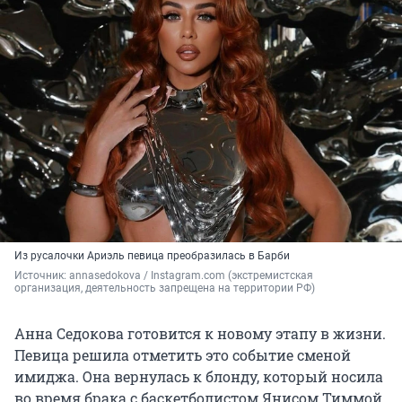
Из русалочки Ариэль певица преобразилась в Барби
Источник: 
annasedokova / Instagram.com (экстремистская 
организация, деятельность запрещена на территории РФ)
Анна Седокова готовится к новому этапу в жизни.
Певица решила отметить это событие сменой
имиджа. Она вернулась к блонду, который носила
во время брака с баскетболистом Янисом Тиммой.