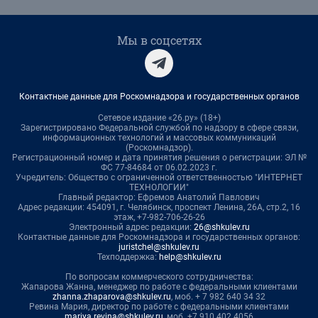
Мы в соцсетях
Контактные данные для Роскомнадзора и государственных органов
Сетевое издание «26.ру» (18+)
Зарегистрировано Федеральной службой по надзору в сфере связи,
информационных технологий и массовых коммуникаций
(Роскомнадзор).
Регистрационный номер и дата принятия решения о регистрации: ЭЛ №
ФС 77-84684 от 06.02.2023 г.
Учредитель: Общество с ограниченной ответственностью "ИНТЕРНЕТ
ТЕХНОЛОГИИ"
Главный редактор: Ефремов Анатолий Павлович
Адрес редакции: 454091, г. Челябинск, проспект Ленина, 26А, стр.2, 16
этаж, +7-982-706-26-26
Электронный адрес редакции:
26@shkulev.ru
Контактные данные для Роскомнадзора и государственных органов:
juristchel@shkulev.ru
Техподдержка:
help@shkulev.ru
По вопросам коммерческого сотрудничества:
Жапарова Жанна, менеджер по работе с федеральными клиентами
zhanna.zhaparova@shkulev.ru
, моб. + 7 982 640 34 32
Ревина Мария, директор по работе с федеральными клиентами
mariya.revina@shkulev.ru
, моб. +7 910 402 4056